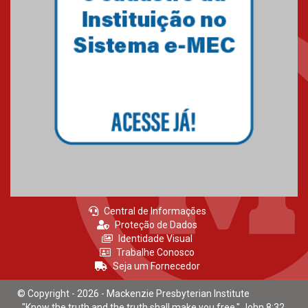
Mackenzie recepciona calouros
do primeiro semestre de 2026
06.02.2026
Central de Informações
Proteção de Dados
Identidade Visual
Trabalhe Conosco
Seja um Fornecedor
© Copyright - 2026 - Mackenzie Presbyterian Institute
"Know the truth and the truth shall make you free." John 8:32