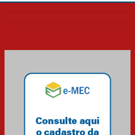
Confira como foi o culto mensal
de março
26.03.2026
Cerimônia do Jaleco marca
entrada de novos alunos de
Medicina em Alphaville
09.03.2026
Mackenzie mobiliza campanha
solidária para apoiar famílias em
Minas Gerais
05.03.2026
Primeiro culto do ano ressalta o
agradecimento
27.02.2026