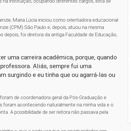
 na instituição, ocupando diferentes cargos, está se
nzie, Maria Lúcia iniciou como orientadora educacional
nzie (CPM) São Paulo e, depois, atuou na mesma
depois, foi diretora da antiga Faculdade de Educação,
zer uma carreira acadêmica, porque, quando
 professora. Aliás, sempre fui uma
m surgindo e eu tinha que ou agarrá-las ou
 foram de coordenadora geral da Pós-Graduação e
des foram acontecendo naturalmente na minha vida e o
a. A possibilidade de ser reitora não passava pela
zinho e, que a cada vez que as oportunidades iam