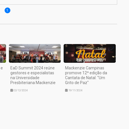
1
 e
EaD Summit 2024 reúne
Mackenzie Campinas
gestores e especialistas
promove 12ª edição da
s
na Universidade
Cantata de Natal: "Um
Presbiteriana Mackenzie
Grito de Paz"
02/12/2024
19/11/2024