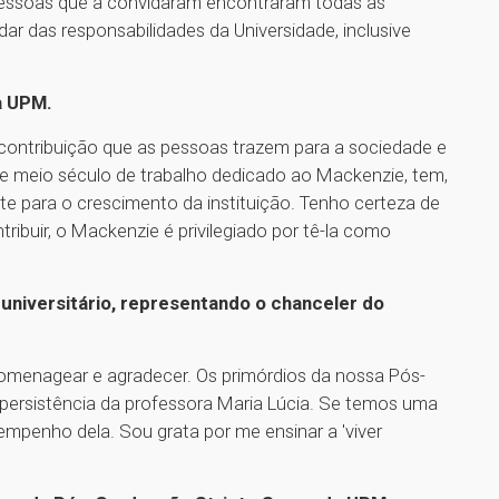
pessoas que a convidaram encontraram todas as
ar das responsabilidades da Universidade, inclusive
a UPM.
 contribuição que as pessoas trazem para a sociedade e
sse meio século de trabalho dedicado ao Mackenzie, tem,
te para o crescimento da instituição. Tenho certeza de
ribuir, o Mackenzie é privilegiado por tê-la como
universitário, representando o chanceler do
 homenagear e agradecer. Os primórdios da nossa Pós-
persistência da professora Maria Lúcia. Se temos uma
mpenho dela. Sou grata por me ensinar a 'viver