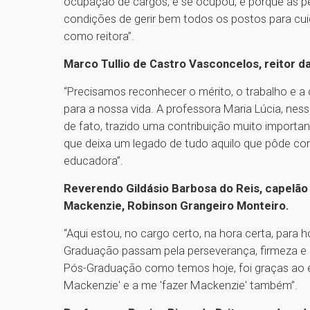
ocupação de cargos, e se ocupou, é porque as 
condições de gerir bem todos os postos para cuid
como reitora”.
Marco Tullio de Castro Vasconcelos, reitor d
“Precisamos reconhecer o mérito, o trabalho e a
para a nossa vida. A professora Maria Lúcia, ne
de fato, trazido uma contribuição muito importan
que deixa um legado de tudo aquilo que pôde cont
educadora”.
Reverendo Gildásio Barbosa do Reis, capelão 
Mackenzie, Robinson Grangeiro Monteiro.
“Aqui estou, no cargo certo, na hora certa, para
Graduação passam pela perseverança, firmeza e 
Pós-Graduação como temos hoje, foi graças ao e
Mackenzie' e a me 'fazer Mackenzie' também”.