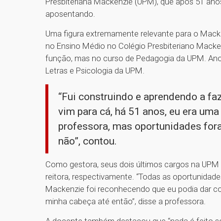
Presbiteriana Mackenzie (UPM), que após 51 anos
aposentando.
Uma figura extremamente relevante para o Macke
no Ensino Médio no Colégio Presbiteriano Macke
função, mas no curso de Pedagogia da UPM. Anos 
Letras e Psicologia da UPM.
“Fui construindo e aprendendo a fa
vim para cá, há 51 anos, eu era uma
professora, mas oportunidades fora
não”, contou.
Como gestora, seus dois últimos cargos na UPM
reitora, respectivamente. “Todas as oportunida
Mackenzie foi reconhecendo que eu podia dar cont
minha cabeça até então”, disse a professora.
A docente também destacou que “nada é feito so