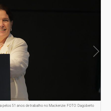
 pelos 51 anos de trabalho no Mackenzie. FOTO: Dagoberto