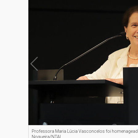
Professora Maria Lúcia Vasconcelos foi homenageada
Nogueira/NTAI