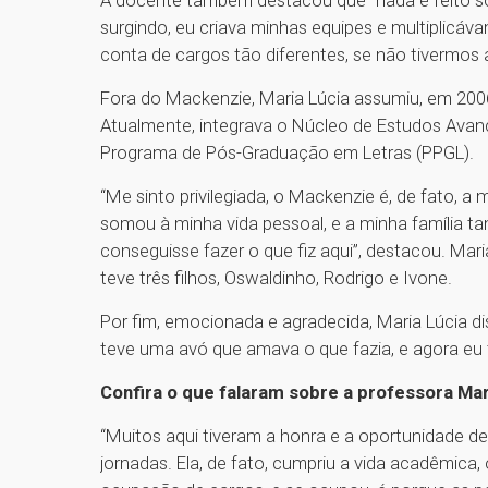
surgindo, eu criava minhas equipes e multiplicáv
conta de cargos tão diferentes, se não tivermo
Fora do Mackenzie, Maria Lúcia assumiu, em 200
Atualmente, integrava o Núcleo de Estudos Avanç
Programa de Pós-Graduação em Letras (PPGL).
“Me sinto privilegiada, o Mackenzie é, de fato, a m
somou à minha vida pessoal, e a minha família t
conseguisse fazer o que fiz aqui”, destacou. M
teve três filhos, Oswaldinho, Rodrigo e Ivone.
Por fim, emocionada e agradecida, Maria Lúcia di
teve uma avó que amava o que fazia, e agora e
Confira o que falaram sobre a professora Ma
“Muitos aqui tiveram a honra e a oportunidade d
jornadas. Ela, de fato, cumpriu a vida acadêmica