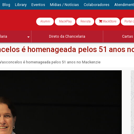
Blog
Library
Eventos
Mídias / Notícias
Colaboradores
Atendimen
Alumni
MackPlay
Revista
MackStore
Portal 
aria
Direto da Chancelaria
Cartas 
ncelos é homenageada pelos 51 anos n
a Vasconcelos é homenageada pelos 51 anos no Mackenzie