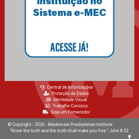
Mackenzie recepciona calouros
do primeiro semestre de 2026
06.02.2026
Central de Informações
Proteção de Dados
Identidade Visual
Trabalhe Conosco
Seja um Fornecedor
© Copyright - 2026 - Mackenzie Presbyterian Institute
"Know the truth and the truth shall make you free." John 8:32