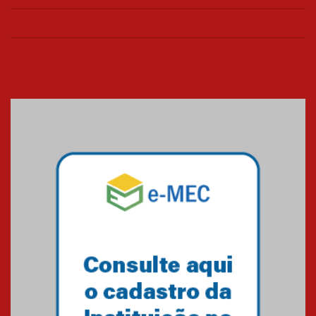
26.03.2026
Cerimônia do Jaleco marca
entrada de novos alunos de
Medicina em Alphaville
09.03.2026
Mackenzie mobiliza campanha
solidária para apoiar famílias em
Minas Gerais
05.03.2026
Primeiro culto do ano ressalta o
agradecimento
27.02.2026