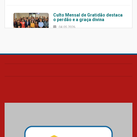
Culto Mensal de Gratidão destaca
o perdão e a graça divina
04.05.2026
Confira como foi o culto mensal
de março
26.03.2026
Cerimônia do Jaleco marca
entrada de novos alunos de
Medicina em Alphaville
09.03.2026
Mackenzie mobiliza campanha