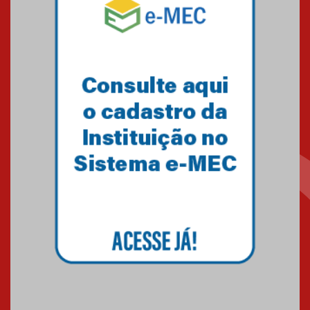
solidária para apoiar famílias em
Minas Gerais
05.03.2026
Primeiro culto do ano ressalta o
agradecimento
27.02.2026
Mackenzie recepciona calouros
do primeiro semestre de 2026
06.02.2026