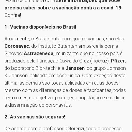
Fizemos uma lista com
sete informações que você
precisa saber sobre a vacinação contra a covid-19
.
Confira!
1. Vacinas disponíveis no Brasil
Atualmente, o Brasil conta com quatro vacinas, são elas:
Coronavac
, do Instituto Butantan em parceria com a
Sinovac;
Astrazeneca
, imunizante que no nosso país é
produzido pela Fundação Oswaldo Cruz (Fiocruz);
Pfizer
,
do laboratório BioNtech; e a
Janssen
, do grupo Johnson
& Johnson, aplicada em dose única. Com exceção desta
última, as demais são todas aplicadas em duas doses.
Mesmo com as diferenças de doses e fabricantes, todas
têm o mesmo objetivo: proteger a população e erradicar
a disseminação do coronavírus.
2. As vacinas são seguras!
De acordo com o professor Delorenzi, todo o processo