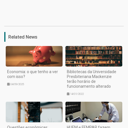
1
Related News
Economia: o que tenho a ver
Bibliotecas da Universidade
com isso?
Presbiteriana Mackenzie
terão horário de
04/09/2025
funcionamento alterado
14/01/2022
Questões econômicas:
HUEM e FEMPAR fazem