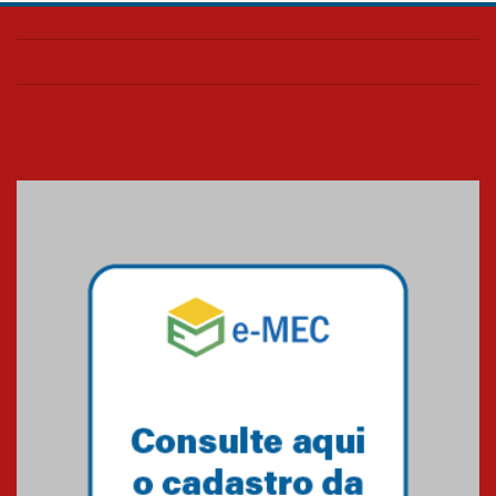
Confira como foi o culto mensal
de março
26.03.2026
Cerimônia do Jaleco marca
entrada de novos alunos de
Medicina em Alphaville
09.03.2026
Mackenzie mobiliza campanha
solidária para apoiar famílias em
Minas Gerais
05.03.2026
Primeiro culto do ano ressalta o
agradecimento
27.02.2026