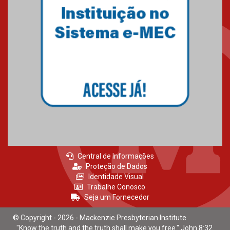
Mackenzie recepciona calouros
do primeiro semestre de 2026
06.02.2026
Central de Informações
Proteção de Dados
Identidade Visual
Trabalhe Conosco
Seja um Fornecedor
© Copyright - 2026 - Mackenzie Presbyterian Institute
"Know the truth and the truth shall make you free." John 8:32