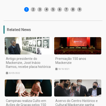
1
2
3
4
5
6
7
8
9
Related News
Antigo presidente do
Premiação 150 anos
Mackenzie, José Inácio
Mackenzie
Ramos, recebe placa histórica
18/10/2021
20/05/2022
Campinas realiza Culto em
Acervo do Centro Histórico e
Ações de Graças pelos 150
Cultural Mackenzie ganha