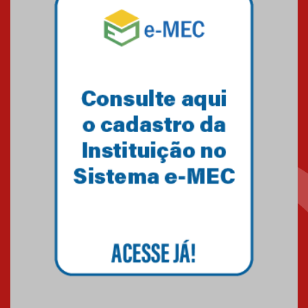
Mackenzie mobiliza campanha
solidária para apoiar famílias em
Minas Gerais
05.03.2026
Primeiro culto do ano ressalta o
agradecimento
27.02.2026
Mackenzie recepciona calouros
do primeiro semestre de 2026
06.02.2026