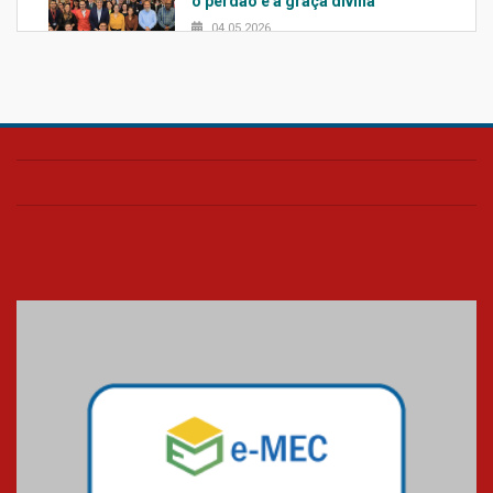
o perdão e a graça divina
04.05.2026
Confira como foi o culto mensal
de março
26.03.2026
Cerimônia do Jaleco marca
entrada de novos alunos de
Medicina em Alphaville
09.03.2026
Mackenzie mobiliza campanha
solidária para apoiar famílias em
Minas Gerais
05.03.2026