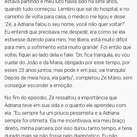
estava partindo e meu luto havia sido há sete anos,
quando tudo começou. Lembro que saí do hospital, e no
caminho de volta para casa, o médico me ligou e disse:
‘Zé, a Adriana falou o seu nome, você não quer voltar?’.
Eu entendi que precisava me despedir, era como se ela
estivesse dizendo para mim, ‘me libera, está muito difícil
para mim, o sofrimento está muito grande’. Foi então que
voltei, fiquei ao lado dela e falei: ‘Dri, fica tranquila, eu vou
cuidar do João e da Maria, obrigado por esse tempo, por
esses 23 anos juntos, mas pode ir em paz, vai tranquila’.
Depois de meia hora, ela partiu”, completou Zé Mário, sem
conseguir esconder a emoção.
No fim do episódio, Zé ressaltou a importância que
Adriana teve em sua vida e o quanto ele aprendeu com
ela. “Eu sempre fui um pouco pessimista e a Adriana
sempre foi otimista. Ela me incentivava, era meu braço
direito, minha parceira, por isso durou tanto tempo, e teria
durado mais se não fosse pelo diagnóstico. Eu não