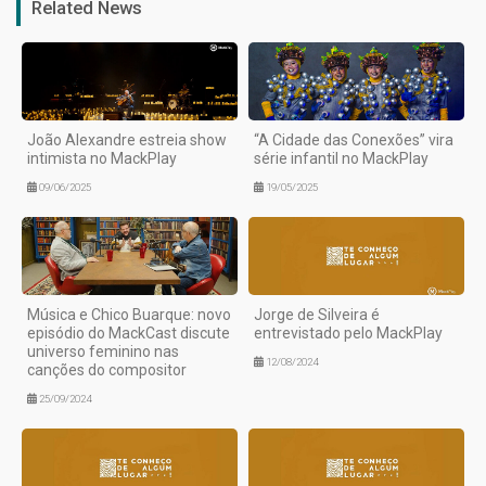
Related News
João Alexandre estreia show
“A Cidade das Conexões” vira
intimista no MackPlay
série infantil no MackPlay
09/06/2025
19/05/2025
Música e Chico Buarque: novo
Jorge de Silveira é
episódio do MackCast discute
entrevistado pelo MackPlay
universo feminino nas
12/08/2024
canções do compositor
25/09/2024