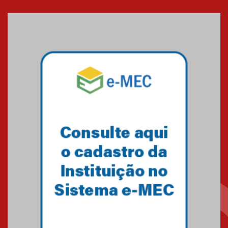
Cerimônia do Jaleco marca
entrada de novos alunos de
Medicina em Alphaville
09.03.2026
Mackenzie mobiliza campanha
solidária para apoiar famílias em
Minas Gerais
05.03.2026
Primeiro culto do ano ressalta o
agradecimento
27.02.2026
Mackenzie recepciona calouros
do primeiro semestre de 2026
06.02.2026