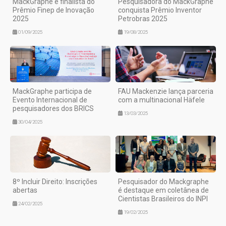
MackGraphe é finalista do
Pesquisadora do MackGraphe
Prêmio Finep de Inovação
conquista Prêmio Inventor
2025
Petrobras 2025
01/09/2025
19/08/2025
MackGraphe participa de
FAU Mackenzie lança parceria
Evento Internacional de
com a multinacional Häfele
pesquisadores dos BRICS
13/03/2025
30/04/2025
8º Incluir Direito: Inscrições
Pesquisador do Mackgraphe
abertas
é destaque em coletânea de
Cientistas Brasileiros do INPI
24/02/2025
19/02/2025