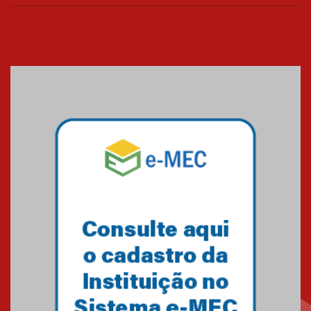
Cerimônia do Jaleco marca
entrada de novos alunos de
Medicina em Alphaville
09.03.2026
Mackenzie mobiliza campanha
solidária para apoiar famílias em
Minas Gerais
05.03.2026
Primeiro culto do ano ressalta o
agradecimento
27.02.2026