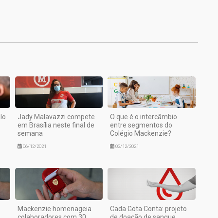
1
lo
Jady Malavazzi compete
O que é o intercâmbio
em Brasília neste final de
entre segmentos do
semana
Colégio Mackenzie?
06/12/2021
03/12/2021
Mackenzie homenageia
Cada Gota Conta: projeto
colaboradores com 30
de doação de sangue