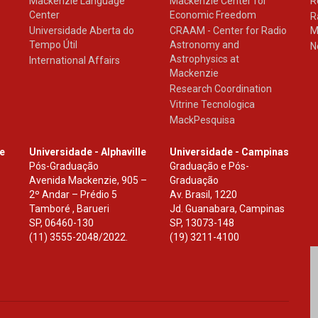
Mackenzie Language
Mackenzie Center for
R
Center
Economic Freedom
R
Universidade Aberta do
CRAAM - Center for Radio
M
Tempo Útil
Astronomy and
N
Astrophysics at
International Affairs
Mackenzie
Research Coordination
Vitrine Tecnologica
MackPesquisa
le
Universidade - Alphaville
Universidade - Campinas
Pós-Graduação
Graduação e Pós-
Avenida Mackenzie, 905 –
Graduação
2º Andar – Prédio 5
Av. Brasil, 1220
Tamboré , Barueri
Jd. Guanabara, Campinas
SP
,
06460-130
SP
,
13073-148
(11) 3555-2048/2022.
(19) 3211-4100