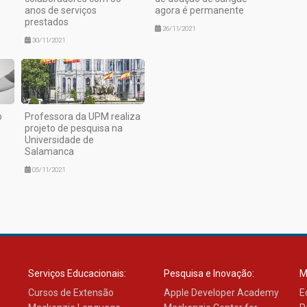
anos de serviços
agora é permanente
prestados
26/11/2021
30/11/2021
o
Professora da UPM realiza
projeto de pesquisa na
Universidade de
Salamanca
05/11/2021
Serviços Educacionais:
Pesquisa e Inovação:
M
Cursos de Extensão
Apple Developer Academy
E