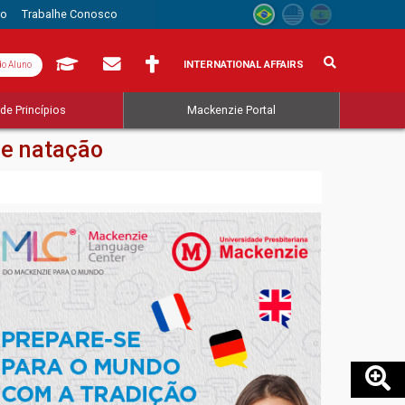
to
Trabalhe Conosco
INTERNATIONAL AFFAIRS
do Aluno
de Princípios
Mackenzie Portal
de natação