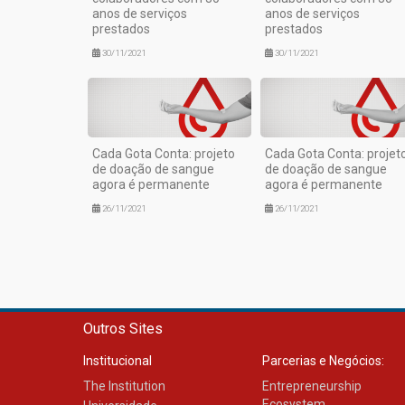
anos de serviços
anos de serviços
prestados
prestados
30/11/2021
30/11/2021
Cada Gota Conta: projeto
Cada Gota Conta: projet
de doação de sangue
de doação de sangue
agora é permanente
agora é permanente
26/11/2021
26/11/2021
Outros Sites
Institucional
Parcerias e Negócios:
The Institution
Entrepreneurship
Ecosystem