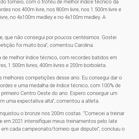
s do torneio, com o troféu de melhor índice técnico da
rdes nos 400m livre, nos 800m livre, nos 1.500m livre e
livre, no 4x100m medley e no 4x100m medley. A
ivre, que não consegui por poucos centésimos. Gostei
etição foi muito boa”, comentou Carolina.
u de melhor índice técnico, com recordes batidos em
res, 1.500m livres, 400m livres e 200m borboleta.
 melhores competições desse ano. Eu consegui dar o
ecordes e uma medalha de índice técnico, com 100% de
o primeiro Centro Oeste do ano. Espero conseguir um
m uma expectativa alta”, comentou a atleta.
conquistou o bronze nos 200m costas. “Comecei a treinar
em 2021 intensifiquei meus treinamentos pelo Iate
 em cada campeonato/torneio que disputei”, concluiu o