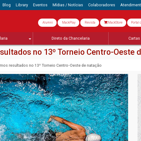
Blog
Library
Eventos
Mídias / Notícias
Colaboradores
Atendimen
Alumni
MackPlay
Revista
MackStore
Portal 
aria
Direto da Chancelaria
Cartas 
ultados no 13º Torneio Centro-Oeste 
mos resultados no 13º Torneio Centro-Oeste de natação