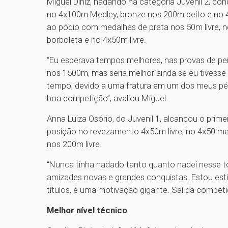
Miguel Diniz, nadando na categoria Juvenil 2, con
no 4x100m Medley, bronze nos 200m peito e no 4x
ao pódio com medalhas de prata nos 50m livre, no
borboleta e no 4x50m livre.
“Eu esperava tempos melhores, nas provas de pei
nos 1500m, mas seria melhor ainda se eu tivesse 
tempo, devido a uma fratura em um dos meus pé
boa competição”, avaliou Miguel.
Anna Luiza Osório, do Juvenil 1, alcançou o prim
posição no revezamento 4x50m livre, no 4x50 me
nos 200m livre.
“Nunca tinha nadado tanto quanto nadei nesse tor
amizades novas e grandes conquistas. Estou esti
títulos, é uma motivação gigante. Saí da competi
Melhor nível técnico