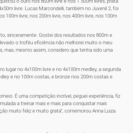
quistou o ouro nos 800m livre e nos 1.500m livres, prata
50m livre. Lucas Marcondelli, também no Juvenil 2, foi
s 100m livre, nos 200m livre, nos 400m livre, nos 100m
to, sinceramente. Gostei dos resultados nos 800m e
levado o troféu eficiência não melhorei muito o meu
s, mas, mesmo assim, considero que tenha sido uma
eiro lugar no 4x100m livre e no 4x100m medley, a segunda
dley e no 100m costas, e bronze nos 200m costas e
neio. É uma competição incrível, peguei experiência, fiz
mulada a treinar mais e mais para conquistar mais
ção muito feliz e muito grata”, comemorou Anna Luiza.