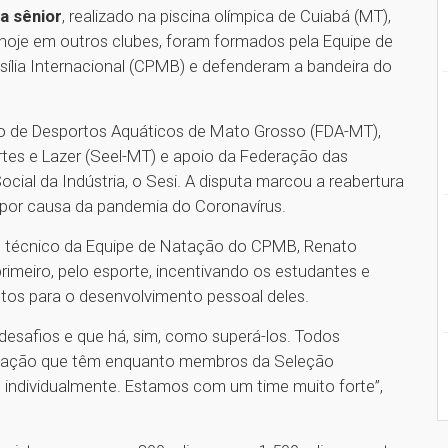
a sênior
, realizado na piscina olímpica de Cuiabá (MT),
, hoje em outros clubes, foram formados pela Equipe de
ília Internacional (CPMB) e defenderam a bandeira do
ão de Desportos Aquáticos de Mato Grosso (FDA-MT),
tes e Lazer (Seel-MT) e apoio da Federação das
cial da Indústria, o Sesi. A disputa marcou a reabertura
 por causa da pandemia do Coronavírus.
e técnico da Equipe de Natação do CPMB, Renato
rimeiro, pelo esporte, incentivando os estudantes e
os para o desenvolvimento pessoal deles.
 desafios e que há, sim, como superá-los. Todos
dicação que têm enquanto membros da Seleção
individualmente. Estamos com um time muito forte”,