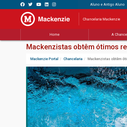
Aluno e Antigo Aluno
Chancelaria Mackenzie
Home
A Chancel
Mackenzistas obtêm ótimos res
Mackenzie Portal
Chancelaria
Mackenzistas obtêm óti