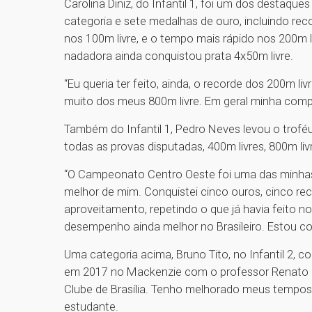
Carolina Diniz, do Infantil 1, foi um dos destaque
categoria e sete medalhas de ouro, incluindo reco
nos 100m livre, e o tempo mais rápido nos 200m 
nadadora ainda conquistou prata 4x50m livre.
“Eu queria ter feito, ainda, o recorde dos 200m l
muito dos meus 800m livre. Em geral minha comp
Também do Infantil 1, Pedro Neves levou o trofé
todas as provas disputadas, 400m livres, 800m liv
“O Campeonato Centro Oeste foi uma das minhas
melhor de mim. Conquistei cinco ouros, cinco r
aproveitamento, repetindo o que já havia feito n
desempenho ainda melhor no Brasileiro. Estou co
Uma categoria acima, Bruno Tito, no Infantil 2, 
em 2017 no Mackenzie com o professor Renato e 
Clube de Brasília. Tenho melhorado meus tempos
estudante.