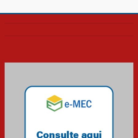
Confira como foi o culto mensal
de março
26.03.2026
Cerimônia do Jaleco marca
entrada de novos alunos de
Medicina em Alphaville
09.03.2026
Mackenzie mobiliza campanha
solidária para apoiar famílias em
Minas Gerais
05.03.2026
Primeiro culto do ano ressalta o