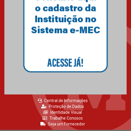
agradecimento
27.02.2026
Mackenzie recepciona calouros
do primeiro semestre de 2026
06.02.2026
Central de Informações
Proteção de Dados
Identidade Visual
Trabalhe Conosco
Seja um Fornecedor