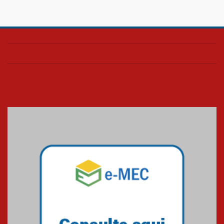
Confira como foi o culto mensal
de março
26.03.2026
Cerimônia do Jaleco marca
entrada de novos alunos de
Medicina em Alphaville
09.03.2026
Mackenzie mobiliza campanha
solidária para apoiar famílias em
Minas Gerais
05.03.2026