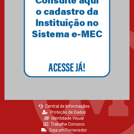
Primeiro culto do ano ressalta o
agradecimento
27.02.2026
Mackenzie recepciona calouros
do primeiro semestre de 2026
06.02.2026
Central de Informações
Proteção de Dados
Identidade Visual
Trabalhe Conosco
Seja um Fornecedor