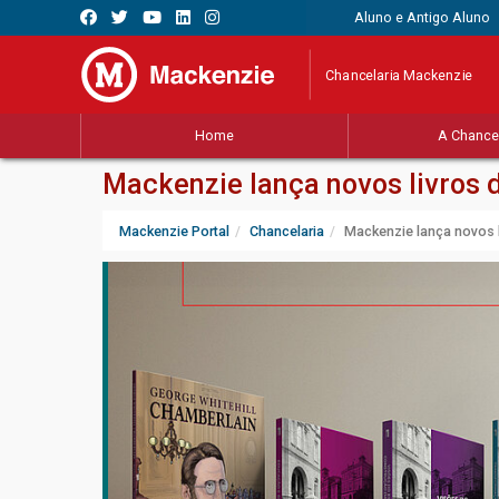
Aluno e Antigo Aluno
Chancelaria Mackenzie
Home
A Chancel
Mackenzie lança novos livros 
Mackenzie Portal
Chancelaria
Mackenzie lança novos 