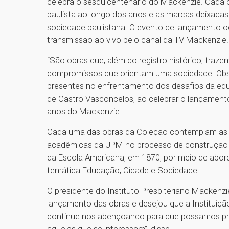
celebra o sesquicentenário do Mackenzie. Cada o
paulista ao longo dos anos e as marcas deixada
sociedade paulistana. O evento de lançamento 
transmissão ao vivo pelo canal da TV Mackenzie.
“São obras que, além do registro histórico, traz
compromissos que orientam uma sociedade. Obs
presentes no enfrentamento dos desafios da educa
de Castro Vasconcelos, ao celebrar o lançamen
anos do Mackenzie.
Cada uma das obras da Coleção contemplam as r
acadêmicas da UPM no processo de construção da
da Escola Americana, em 1870, por meio de abord
temática Educação, Cidade e Sociedade.
O presidente do Instituto Presbiteriano Mackenz
lançamento das obras e desejou que a Instituição
continue nos abençoando para que possamos pro
aqueles que se interessam”, disse.