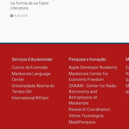
na forma de se fazer
Literatura
26/06/2020
Serviços Educacionais:
Pesquisa e Inovação:
M
Cursos de Extensão
Apple Developer Academy
E
Mackenzie Language
Mackenzie Center for
R
Center
Economic Freedom
R
Universidade Aberta do
CRAAM - Center for Radio
M
Tempo Útil
Astronomy and
N
Astrophysics at
International Affairs
Mackenzie
Research Coordination
Vitrine Tecnologica
MackPesquisa