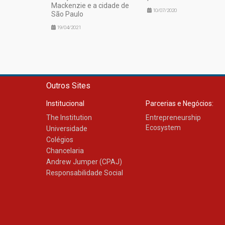
Mackenzie e a cidade de
10/07/2020
São Paulo
19/04/2021
Outros Sites
Institucional
Parcerias e Negócios:
The Institution
Entrepreneurship
Ecosystem
Universidade
Colégios
Chancelaria
Andrew Jumper (CPAJ)
Responsabilidade Social