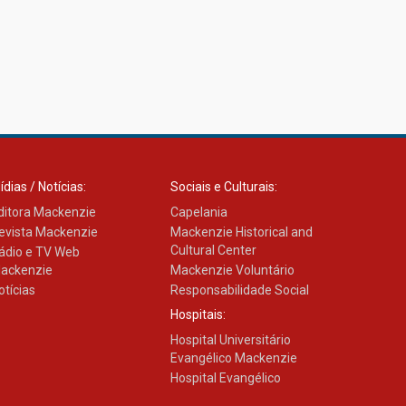
ídias / Notícias:
Sociais e Culturais:
ditora Mackenzie
Capelania
evista Mackenzie
Mackenzie Historical and
Cultural Center
ádio e TV Web
ackenzie
Mackenzie Voluntário
otícias
Responsabilidade Social
Hospitais:
Hospital Universitário
Evangélico Mackenzie
Hospital Evangélico