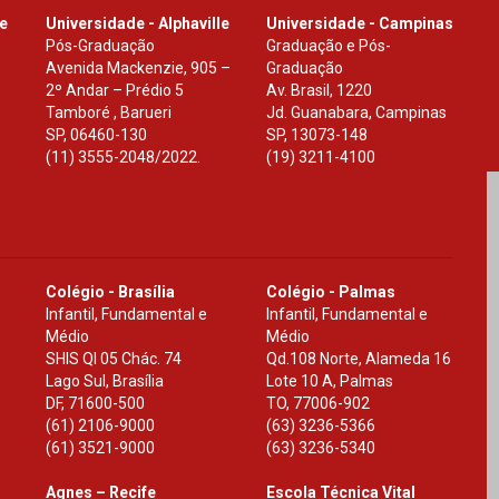
le
Universidade - Alphaville
Universidade - Campinas
Pós-Graduação
Graduação e Pós-
Avenida Mackenzie, 905 –
Graduação
2º Andar – Prédio 5
Av. Brasil, 1220
Tamboré , Barueri
Jd. Guanabara, Campinas
SP
,
06460-130
SP
,
13073-148
(11) 3555-2048/2022.
(19) 3211-4100
Colégio - Brasília
Colégio - Palmas
Infantil, Fundamental e
Infantil, Fundamental e
Médio
Médio
SHIS Ql 05 Chác. 74
Qd.108 Norte, Alameda 16
Lago Sul, Brasília
Lote 10 A, Palmas
DF
,
71600-500
TO
,
77006-902
(61) 2106-9000
(63) 3236-5366
(61) 3521-9000
(63) 3236-5340
Agnes – Recife
Escola Técnica Vital