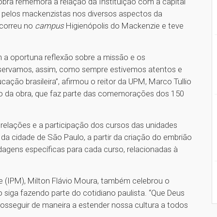
bra rememora a relação da Instituição com a capital
s pelos mackenzistas nos diversos aspectos da
ocorreu no
campus
Higienópolis do Mackenzie e teve
em a oportuna reflexão sobre a missão e os
ervamos, assim, como sempre estivemos atentos e
ção brasileira”, afirmou o reitor da UPM, Marco Tullio
to da obra, que faz parte das comemorações dos 150
elações e a participação dos cursos das unidades
 cidade de São Paulo, a partir da criação do embrião
agens específicas para cada curso, relacionadas à
ie (IPM), Milton Flávio Moura, também celebrou o
 siga fazendo parte do cotidiano paulista. “Que Deus
sseguir de maneira a estender nossa cultura a todos