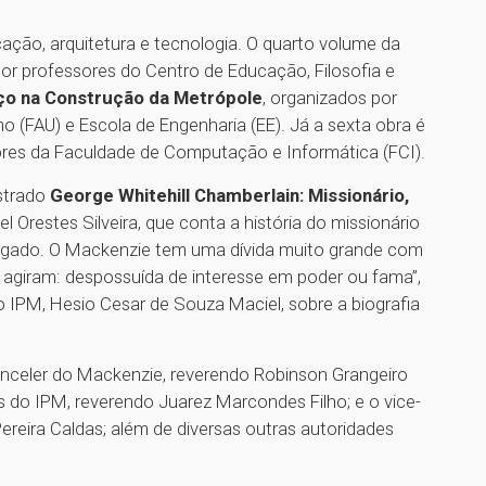
ação, arquitetura e tecnologia. O quarto volume da
por professores do Centro de Educação, Filosofia e
ço na Construção da Metrópole
, organizados por
 (FAU) e Escola de Engenharia (EE). Já a sexta obra é
ores da Faculdade de Computação e Informática (FCI).
ustrado
George Whitehill Chamberlain: Missionário,
el Orestes Silveira, que conta a história do missionário
legado. O Mackenzie tem uma dívida muito grande com
 agiram: despossuída de interesse em poder ou fama”,
o IPM, Hesio Cesar de Souza Maciel, sobre a biografia
nceler do Mackenzie, reverendo Robinson Grangeiro
 do IPM, reverendo Juarez Marcondes Filho; e o vice-
ereira Caldas; além de diversas outras autoridades