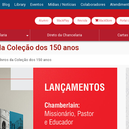
Blog
Library
Eventos
Mídias / Notícias
Colaboradores
Atendimen
Alumni
MackPlay
Revista
MackStore
Portal 
aria
Direto da Chancelaria
Cartas 
da Coleção dos 150 anos
livros da Coleção dos 150 anos