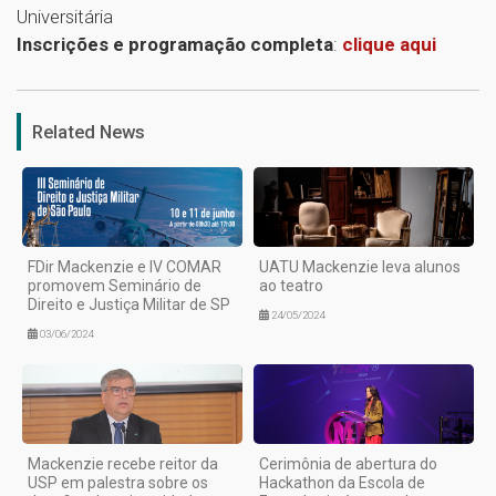
Universitária
Inscrições e programação completa
:
c
lique aqui
1
Related News
FDir Mackenzie e IV COMAR
UATU Mackenzie leva alunos
promovem Seminário de
ao teatro
Direito e Justiça Militar de SP
24/05/2024
03/06/2024
Mackenzie recebe reitor da
Cerimônia de abertura do
USP em palestra sobre os
Hackathon da Escola de