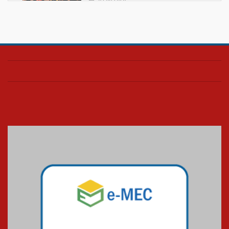
Confira como foi o culto mensal
de março
26.03.2026
Cerimônia do Jaleco marca
entrada de novos alunos de
Medicina em Alphaville
09.03.2026
Mackenzie mobiliza campanha
solidária para apoiar famílias em
Minas Gerais
05.03.2026