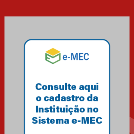
Cerimônia do Jaleco marca
entrada de novos alunos de
Medicina em Alphaville
09.03.2026
Mackenzie mobiliza campanha
solidária para apoiar famílias em
Minas Gerais
05.03.2026
Primeiro culto do ano ressalta o
agradecimento
27.02.2026
Mackenzie recepciona calouros
do primeiro semestre de 2026