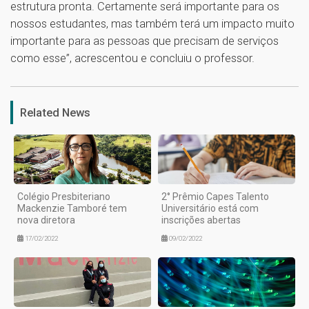
estrutura pronta. Certamente será importante para os
nossos estudantes, mas também terá um impacto muito
importante para as pessoas que precisam de serviços
como esse”, acrescentou e concluiu o professor.
1
Related News
Colégio Presbiteriano
2° Prêmio Capes Talento
Mackenzie Tamboré tem
Universitário está com
nova diretora
inscrições abertas
17/02/2022
09/02/2022