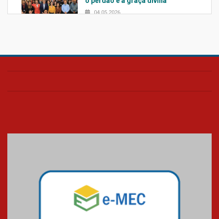
o perdão e a graça divina
04.05.2026
Confira como foi o culto mensal
de março
26.03.2026
Cerimônia do Jaleco marca
entrada de novos alunos de
Medicina em Alphaville
09.03.2026
Mackenzie mobiliza campanha
solidária para apoiar famílias em
Minas Gerais
05.03.2026