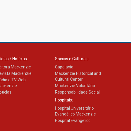
ídias / Notícias:
Sociais e Culturais:
ditora Mackenzie
Capelania
evista Mackenzie
Mackenzie Historical and
Cultural Center
ádio e TV Web
ackenzie
Mackenzie Voluntário
otícias
Responsabilidade Social
Hospitais:
Hospital Universitário
Evangélico Mackenzie
Hospital Evangélico