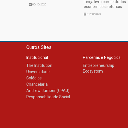
lança livro com estudos
06/10/2020
econômicos setoriais
01/10/2020
Outros Sites
Institucional
Parcerias e Negócios:
The Institution
Entrepreneurship
Ecosystem
Universidade
Colégios
Chancelaria
Andrew Jumper (CPAJ)
Responsabilidade Social