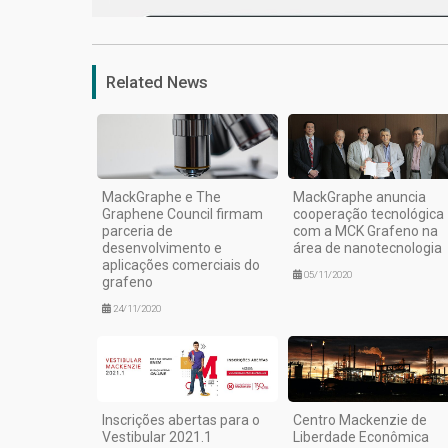
Related News
MackGraphe e The
MackGraphe anuncia
Graphene Council firmam
cooperação tecnológica
parceria de
com a MCK Grafeno na
desenvolvimento e
área de nanotecnologia
aplicações comerciais do
05/11/2020
grafeno
24/11/2020
Inscrições abertas para o
Centro Mackenzie de
Vestibular 2021.1
Liberdade Econômica