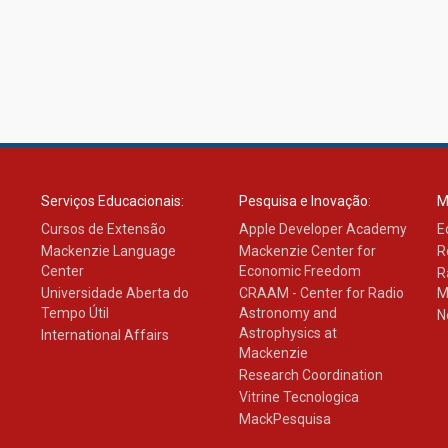
Serviços Educacionais:
Pesquisa e Inovação:
M
Cursos de Extensão
Apple Developer Academy
E
Mackenzie Language
Mackenzie Center for
R
Center
Economic Freedom
R
Universidade Aberta do
CRAAM - Center for Radio
M
Tempo Útil
Astronomy and
N
Astrophysics at
International Affairs
Mackenzie
Research Coordination
Vitrine Tecnologica
MackPesquisa