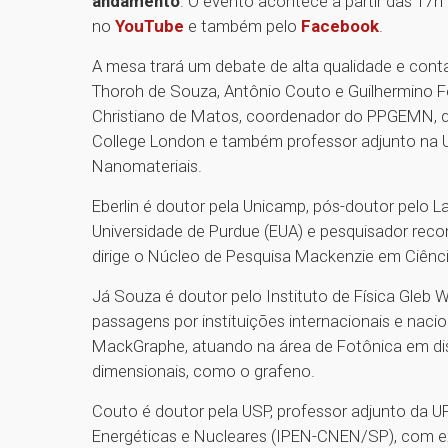
andamento
. O evento acontece a partir das 17h
no
YouTube
e também pelo
Facebook
.
A mesa trará um debate de alta qualidade e cont
Thoroh de Souza, Antônio Couto e Guilhermino F
Christiano de Matos, coordenador do PPGEMN, q
College London e também professor adjunto na U
Nanomateriais.
Eberlin é doutor pela Unicamp, pós-doutor pelo 
Universidade de Purdue (EUA) e pesquisador reco
dirige o Núcleo de Pesquisa Mackenzie em Ciênc
Já Souza é doutor pelo Instituto de Física Gleb
passagens por instituições internacionais e nac
MackGraphe, atuando na área de Fotônica em dis
dimensionais, como o grafeno.
Couto é doutor pela USP, professor adjunto da U
Energéticas e Nucleares (IPEN-CNEN/SP), com ex