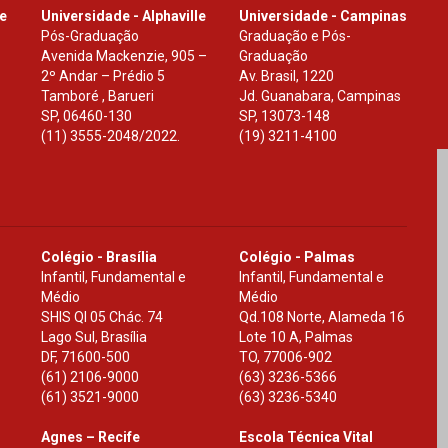
le
Universidade - Alphaville
Universidade - Campinas
Pós-Graduação
Graduação e Pós-
Avenida Mackenzie, 905 –
Graduação
2º Andar – Prédio 5
Av. Brasil, 1220
Tamboré , Barueri
Jd. Guanabara, Campinas
SP
,
06460-130
SP
,
13073-148
(11) 3555-2048/2022.
(19) 3211-4100
Colégio - Brasília
Colégio - Palmas
Infantil, Fundamental e
Infantil, Fundamental e
Médio
Médio
SHIS Ql 05 Chác. 74
Qd.108 Norte, Alameda 16
Lago Sul, Brasília
Lote 10 A, Palmas
DF
,
71600-500
TO
,
77006-902
(61) 2106-9000
(63) 3236-5366
(61) 3521-9000
(63) 3236-5340
Agnes – Recife
Escola Técnica Vital