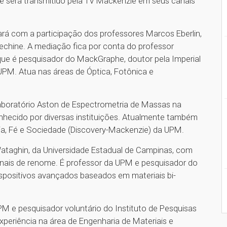
 e será transmitido pela TV Mackenzie em seus canais
ará com a participação dos professores Marcos Eberlin,
echine. A mediação fica por conta do professor
ue é pesquisador do MackGraphe, doutor pela Imperial
PM. Atua nas áreas de Óptica, Fotônica e
Laboratório Aston de Espectrometria de Massas na
nhecido por diversas instituições. Atualmente também
ia, Fé e Sociedade (Discovery-Mackenzie) da UPM.
 Wataghin, da Universidade Estadual de Campinas, com
ionais de renome. É professor da UPM e pesquisador do
positivos avançados baseados em materiais bi-
PM e pesquisador voluntário do Instituto de Pesquisas
periência na área de Engenharia de Materiais e