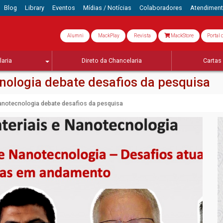
Blog
Library
Eventos
Mídias / Notícias
Colaboradores
Atendimen
Alumni
MackPlay
Revista
MackStore
Portal 
aria
Direto da Chancelaria
Cartas 
cnologia debate desafios da pesquisa
nanotecnologia debate desafios da pesquisa