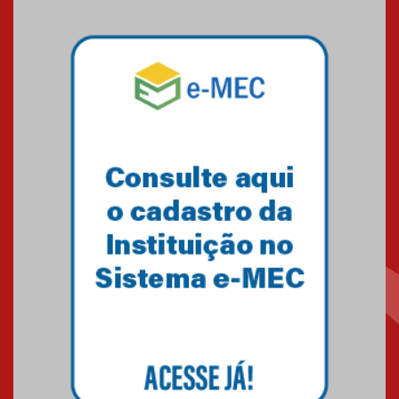
Mackenzie mobiliza campanha
solidária para apoiar famílias em
Minas Gerais
05.03.2026
Primeiro culto do ano ressalta o
agradecimento
27.02.2026
Mackenzie recepciona calouros
do primeiro semestre de 2026
06.02.2026