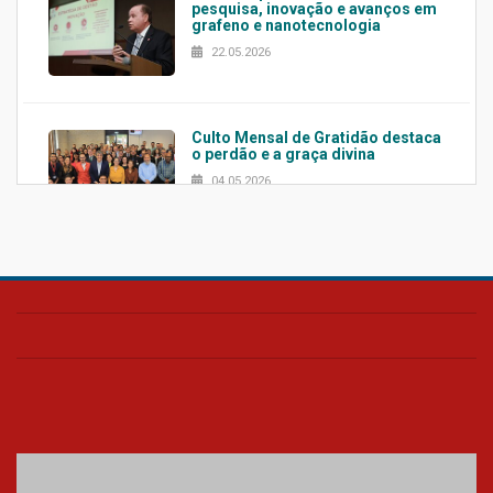
pesquisa, inovação e avanços em
grafeno e nanotecnologia
22.05.2026
Culto Mensal de Gratidão destaca
o perdão e a graça divina
04.05.2026
Confira como foi o culto mensal
de março
26.03.2026
Cerimônia do Jaleco marca
entrada de novos alunos de
Medicina em Alphaville
09.03.2026