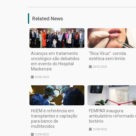
Related News
Avanços em tratamento
“Rica Vírus”: corrida
oncológico são debatidos
estética sem limite
em evento do Hospital
24/02/2023
Mackenzie
19/06/2023
HUEM é referência em
FEMPAR inaugura
transplantes e captação
ambulatório reformado 
para banco de
biotério
multitecidos
12/09/2022
12/09/2022