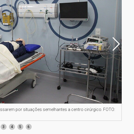
assarem por situações semelhantes a centro cirúrgico. FOTO:
Labo
Jon
3
4
5
6