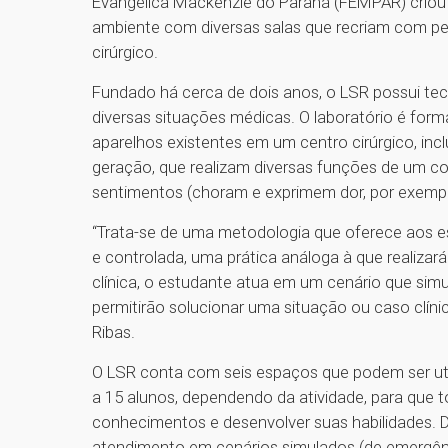
Evangélica Mackenzie do Paraná (FEMPAR) criou 
ambiente com diversas salas que recriam com pe
cirúrgico.
Fundado há cerca de dois anos, o LSR possui tec
diversas situações médicas. O laboratório é for
aparelhos existentes em um centro cirúrgico, inc
geração, que realizam diversas funções de um co
sentimentos (choram e exprimem dor, por exempl
“Trata-se de uma metodologia que oferece aos est
e controlada, uma prática análoga à que realizar
clínica, o estudante atua em um cenário que simu
permitirão solucionar uma situação ou caso clín
Ribas.
O LSR conta com seis espaços que podem ser uti
a 15 alunos, dependendo da atividade, para que t
conhecimentos e desenvolver suas habilidades. D
atendimento em cenários simulados (de emergênc