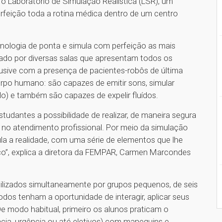
o Laboratório de Simulação Realística (LSR), um
rfeição toda a rotina médica dentro de um centro
nologia de ponta e simula com perfeição as mais
mado por diversas salas que apresentam todos os
lusive com a presença de pacientes-robôs de última
rpo humano: são capazes de emitir sons, simular
o) e também são capazes de expelir fluídos.
udantes a possibilidade de realizar, de maneira segura
á no atendimento profissional. Por meio da simulação
la a realidade, com uma série de elementos que lhe
ico”, explica a diretora da FEMPAR, Carmen Marcondes
lizados simultaneamente por grupos pequenos, de seis
odos tenham a oportunidade de interagir, aplicar seus
e modo habitual, primeiro os alunos praticam o
ia, urgência ou até eletivos) com manequins e