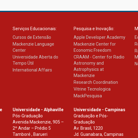
Serviços Educacionais:
Pesquisa e Inovação:
M
Cursos de Extensão
Apple Developer Academy
E
Mackenzie Language
Mackenzie Center for
R
Center
Economic Freedom
R
Universidade Aberta do
CRAAM - Center for Radio
M
Tempo Útil
Astronomy and
N
Astrophysics at
International Affairs
Mackenzie
Research Coordination
Vitrine Tecnologica
MackPesquisa
le
Universidade - Alphaville
Universidade - Campinas
Pós-Graduação
Graduação e Pós-
Avenida Mackenzie, 905 –
Graduação
2º Andar – Prédio 5
Av. Brasil, 1220
Tamboré , Barueri
Jd. Guanabara, Campinas