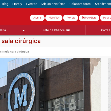
Blog
Library
Eventos
Mídias / Notícias
Colaboradores
Atendimen
Alumni
MackPlay
Revista
MackStore
Portal 
aria
Direto da Chancelaria
Cartas 
sala cirúrgica
imula sala cirúrgica