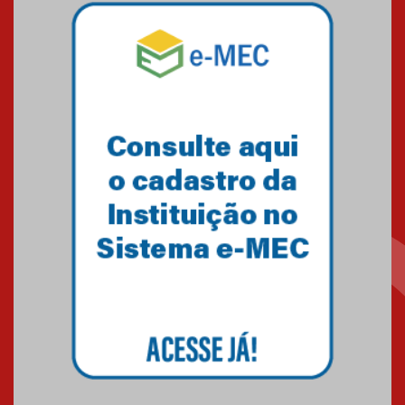
Mackenzie mobiliza campanha
solidária para apoiar famílias em
Minas Gerais
05.03.2026
Primeiro culto do ano ressalta o
agradecimento
27.02.2026
Mackenzie recepciona calouros
do primeiro semestre de 2026
06.02.2026