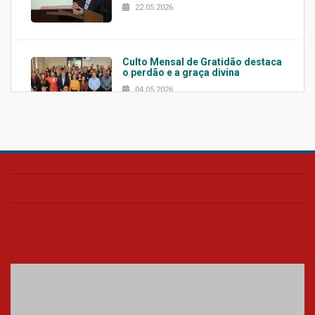
22.05.2026
Culto Mensal de Gratidão destaca
o perdão e a graça divina
04.05.2026
Confira como foi o culto mensal
de março
26.03.2026
Cerimônia do Jaleco marca
entrada de novos alunos de
Medicina em Alphaville
09.03.2026