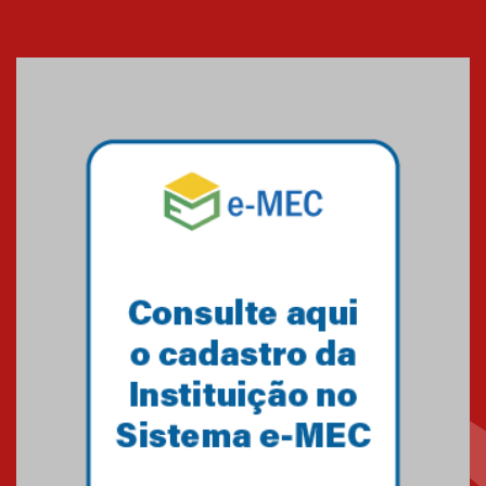
Cerimônia do Jaleco marca
entrada de novos alunos de
Medicina em Alphaville
09.03.2026
Mackenzie mobiliza campanha
solidária para apoiar famílias em
Minas Gerais
05.03.2026
Primeiro culto do ano ressalta o
agradecimento
27.02.2026
Mackenzie recepciona calouros
do primeiro semestre de 2026