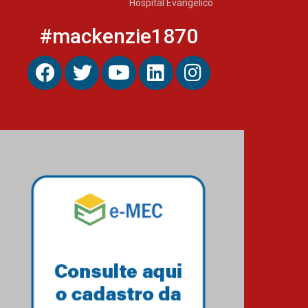
Hospital Evangélico
#mackenzie1870