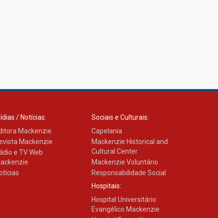
27.02.2026
Mackenzie recepciona
calouros do primeiro
semestre de 2026
06.02.2026
ídias / Notícias:
Sociais e Culturais:
ditora Mackenzie
Capelania
evista Mackenzie
Mackenzie Historical and
Cultural Center
ádio e TV Web
ackenzie
Mackenzie Voluntário
otícias
Responsabilidade Social
Hospitais:
Hospital Universitário
Evangélico Mackenzie