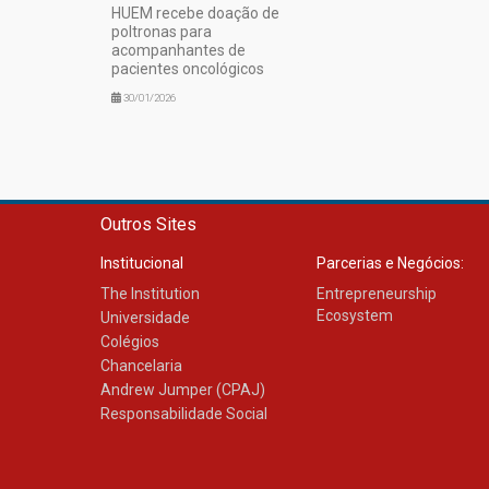
HUEM recebe doação de
poltronas para
acompanhantes de
pacientes oncológicos
30/01/2026
Outros Sites
Institucional
Parcerias e Negócios:
The Institution
Entrepreneurship
Ecosystem
Universidade
Colégios
Chancelaria
Andrew Jumper (CPAJ)
Responsabilidade Social