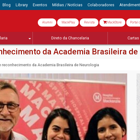
Blog
Library
Eventos
Mídias / Notícias
Colaboradores
Atendimen
Alumni
MackPlay
Revista
MackStore
Portal 
aria
Direto da Chancelaria
Cartas 
hecimento da Academia Brasileira de
 reconhecimento da Academia Brasileira de Neurologia