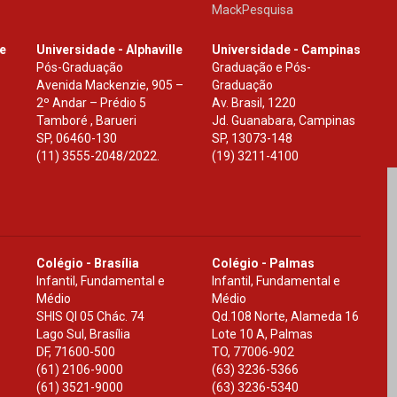
MackPesquisa
le
Universidade - Alphaville
Universidade - Campinas
Pós-Graduação
Graduação e Pós-
Avenida Mackenzie, 905 –
Graduação
2º Andar – Prédio 5
Av. Brasil, 1220
Tamboré , Barueri
Jd. Guanabara, Campinas
SP
,
06460-130
SP
,
13073-148
(11) 3555-2048/2022.
(19) 3211-4100
Colégio - Brasília
Colégio - Palmas
Infantil, Fundamental e
Infantil, Fundamental e
Médio
Médio
SHIS Ql 05 Chác. 74
Qd.108 Norte, Alameda 16
Lago Sul, Brasília
Lote 10 A, Palmas
DF
,
71600-500
TO
,
77006-902
(61) 2106-9000
(63) 3236-5366
(61) 3521-9000
(63) 3236-5340