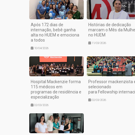
Após 172 dias de
Histórias de dedicação
internação, bebê ganha
marcam o Mês da Mulhe
alta no HUEM e emociona
no HUEM
a todos
11/03/2026
10/04/2026
Hospital Mackenzie forma
Professor mackenzista 
115 médicos em
selecionado
programas de residência e
para Fellowship internac
especialização
02/03/2026
02/03/2026