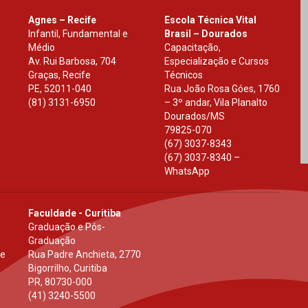
Agnes – Recife
Escola Técnica Vital
Infantil, Fundamental e
Brasil – Dourados
Médio
Capacitação,
Av. Rui Barbosa, 704
Especialização e Cursos
Graças, Recife
Técnicos
PE
,
52011-040
Rua João Rosa Góes, 1760
(81) 3131-6950
– 3º andar, Vila Planalto
Dourados
/
MS
79825-070
(67) 3037-8343
(67) 3037-8340 –
WhatsApp
Faculdade - Curitiba
Graduação e Pós-
Graduação
 e
Rua Padre Anchieta, 2770
Bigorrilho, Curitiba
PR
,
80730-000
(41) 3240-5500