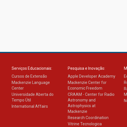
Serviços Educacionais:
Pesquisa e Inovação:
M
Cursos de Extensão
Apple Developer Academy
E
Mackenzie Language
Mackenzie Center for
R
Center
Economic Freedom
R
Universidade Aberta do
CRAAM - Center for Radio
M
Tempo Útil
Astronomy and
N
Astrophysics at
International Affairs
Mackenzie
Research Coordination
Vitrine Tecnologica