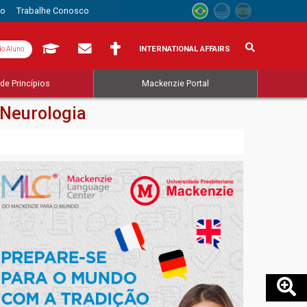
to
Trabalhe Conosco
INTERNATIONAL AFFAIRS
do Aluno
de Princípios
Mackenzie Portal
 Neurologia