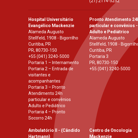
(21) 2114-5252
Hospital Universitário
Pronto Atendimento 24
Evangélico Mackenzie
particular e convênios -
Alameda Augusto
Adulto e Pediátrico
Stellfeld, 1908 - Bigorrilho
Alameda Augusto
Curitiba, PR
Stellfeld, 1908 - Bigorrilh
PR
,
80730-150
Curitiba, PR
+55 (041) 3240-5000
Portaria 3
Portaria 1 – Internamento
PR
,
80730-150
Portaria 2 – Entrada de
+55 (041) 3240-5000
visitantes e
acompanhantes
Portaria 3 – Pronto
Atendimento 24h
particular e convênios
Adulto e Pediátrico
Portaria 4 – Pronto
Socorro 24h
Ambulatório II - (Cândido
Centro de Oncologia
Hartmann)
Mackenzie