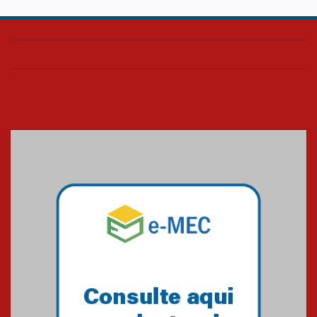
Confira como foi o culto mensal
de março
26.03.2026
Cerimônia do Jaleco marca
entrada de novos alunos de
Medicina em Alphaville
09.03.2026
Mackenzie mobiliza campanha
solidária para apoiar famílias em
Minas Gerais
05.03.2026
Primeiro culto do ano ressalta o
agradecimento