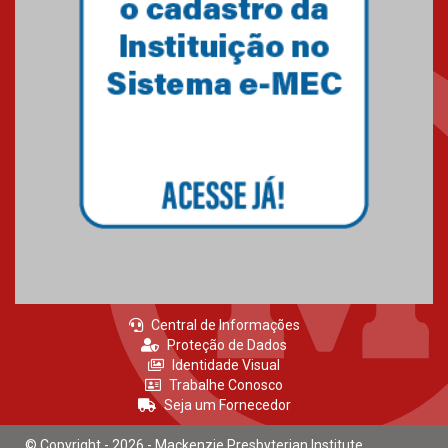
27.02.2026
Mackenzie recepciona calouros
do primeiro semestre de 2026
06.02.2026
Central de Informações
Proteção de Dados
Identidade Visual
Trabalhe Conosco
Seja um Fornecedor
© Copyright - 2026 - Mackenzie Presbyterian Institute