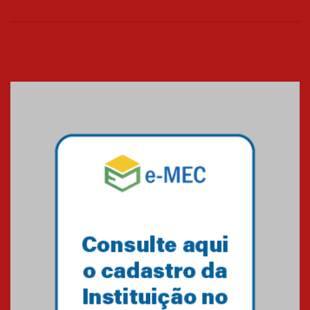
26.03.2026
Cerimônia do Jaleco marca
entrada de novos alunos de
Medicina em Alphaville
09.03.2026
Mackenzie mobiliza campanha
solidária para apoiar famílias em
Minas Gerais
05.03.2026
Primeiro culto do ano ressalta o
agradecimento
27.02.2026