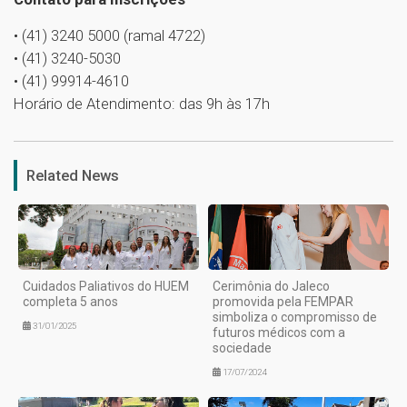
• (41) 3240 5000 (ramal 4722)
• (41) 3240-5030
• (41) 99914-4610
Horário de Atendimento: das 9h às 17h
1
Related News
Cuidados Paliativos do HUEM
Cerimônia do Jaleco
completa 5 anos
promovida pela FEMPAR
simboliza o compromisso de
31/01/2025
futuros médicos com a
sociedade
17/07/2024