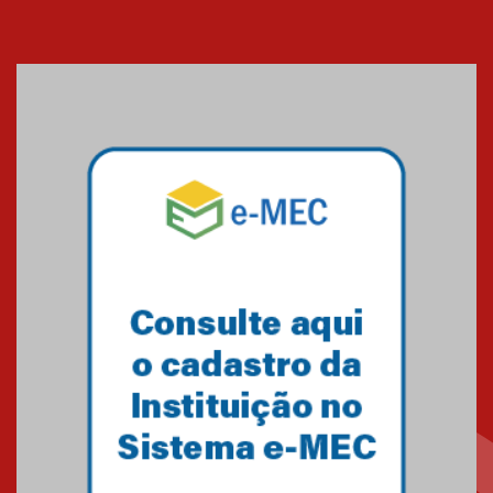
Cerimônia do Jaleco marca
entrada de novos alunos de
Medicina em Alphaville
09.03.2026
Mackenzie mobiliza campanha
solidária para apoiar famílias em
Minas Gerais
05.03.2026
Primeiro culto do ano ressalta o
agradecimento
27.02.2026
Mackenzie recepciona calouros
do primeiro semestre de 2026