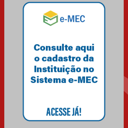
Mackenzie mobiliza campanha
solidária para apoiar famílias em
Minas Gerais
05.03.2026
Primeiro culto do ano ressalta o
agradecimento
27.02.2026
Mackenzie recepciona calouros
do primeiro semestre de 2026
06.02.2026