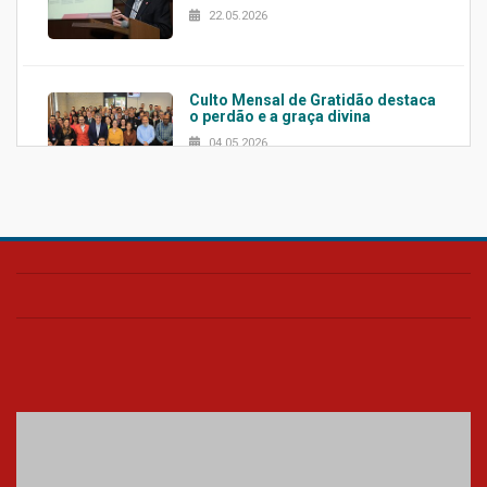
22.05.2026
Culto Mensal de Gratidão destaca
o perdão e a graça divina
04.05.2026
Confira como foi o culto mensal
de março
26.03.2026
Cerimônia do Jaleco marca
entrada de novos alunos de
Medicina em Alphaville
09.03.2026