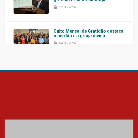
22.05.2026
Culto Mensal de Gratidão destaca
o perdão e a graça divina
04.05.2026
Confira como foi o culto mensal
de março
26.03.2026
Cerimônia do Jaleco marca
entrada de novos alunos de
Medicina em Alphaville
09.03.2026