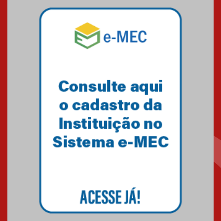
Mackenzie mobiliza campanha
solidária para apoiar famílias em
Minas Gerais
05.03.2026
Primeiro culto do ano ressalta o
agradecimento
27.02.2026
Mackenzie recepciona calouros
do primeiro semestre de 2026
06.02.2026