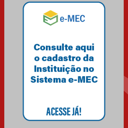
Mackenzie mobiliza campanha
solidária para apoiar famílias em
Minas Gerais
05.03.2026
Primeiro culto do ano ressalta o
agradecimento
27.02.2026
Mackenzie recepciona calouros
do primeiro semestre de 2026
06.02.2026