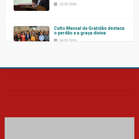
22.05.2026
Culto Mensal de Gratidão destaca
o perdão e a graça divina
04.05.2026
Confira como foi o culto mensal
de março
26.03.2026
Cerimônia do Jaleco marca
entrada de novos alunos de
Medicina em Alphaville
09.03.2026