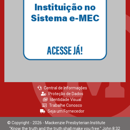
Mackenzie recepciona calouros
do primeiro semestre de 2026
06.02.2026
Central de Informações
Proteção de Dados
Identidade Visual
Trabalhe Conosco
Seja um Fornecedor
© Copyright - 2026 - Mackenzie Presbyterian Institute
"Know the truth and the truth shall make you free." John 8:32