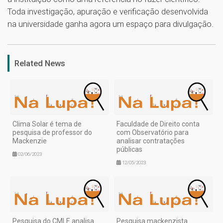
Toda investigação, apuração e verificação desenvolvida
na universidade ganha agora um espaço para divulgação.
1
Related News
Clima Solar é tema de
Faculdade de Direito conta
pesquisa de professor do
com Observatório para
Mackenzie
analisar contratações
públicas
02/06/2023
12/05/2023
Pesquisa do CMLE analisa
Pesquisa mackenzista