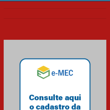
Confira como foi o culto mensal
de março
26.03.2026
Cerimônia do Jaleco marca
entrada de novos alunos de
Medicina em Alphaville
09.03.2026
Mackenzie mobiliza campanha
solidária para apoiar famílias em
Minas Gerais
05.03.2026
Primeiro culto do ano ressalta o
agradecimento
27.02.2026