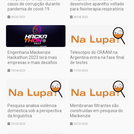
casos de corrupção durante
desenvolve aparelho voltado
pandemia de covid-19
para fisioterapia respiratória
05/05/2023
28/04/2023
Engenharia Mackenzie:
Telescópio do CRAAM na
Hackathon 2023 terá mais
Argentina entra na fase final
empresas e mais desafios
de testes
19/04/2023
17/03/2023
Pesquisa analisa violência
Membranas filtrantes são
doméstica sob a perspectiva
construídas em pesquisa do
da linguística
Mackenzie
10/03/2023
23/02/2023