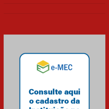
de março
26.03.2026
Cerimônia do Jaleco marca
entrada de novos alunos de
Medicina em Alphaville
09.03.2026
Mackenzie mobiliza campanha
solidária para apoiar famílias em
Minas Gerais
05.03.2026
Primeiro culto do ano ressalta o
agradecimento
27.02.2026