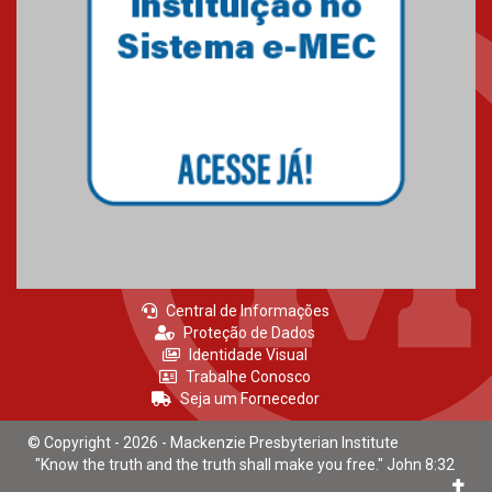
Mackenzie recepciona calouros
do primeiro semestre de 2026
06.02.2026
Central de Informações
Proteção de Dados
Identidade Visual
Trabalhe Conosco
Seja um Fornecedor
© Copyright - 2026 - Mackenzie Presbyterian Institute
"Know the truth and the truth shall make you free." John 8:32