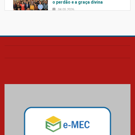
o perdão e a graça divina
04.05.2026
Confira como foi o culto mensal
de março
26.03.2026
Cerimônia do Jaleco marca
entrada de novos alunos de
Medicina em Alphaville
09.03.2026
Mackenzie mobiliza campanha
solidária para apoiar famílias em
Minas Gerais
05.03.2026