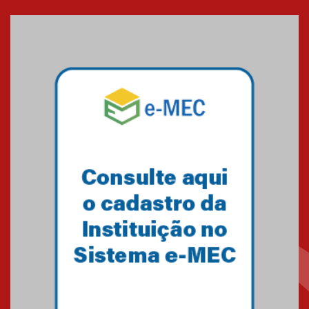
entrada de novos alunos de
Medicina em Alphaville
09.03.2026
Mackenzie mobiliza campanha
solidária para apoiar famílias em
Minas Gerais
05.03.2026
Primeiro culto do ano ressalta o
agradecimento
27.02.2026
Mackenzie recepciona calouros
do primeiro semestre de 2026
06.02.2026