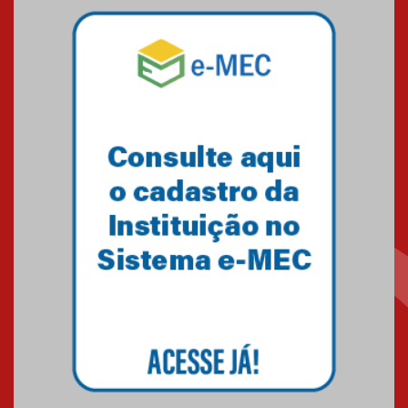
Mackenzie mobiliza campanha
solidária para apoiar famílias em
Minas Gerais
05.03.2026
Primeiro culto do ano ressalta o
agradecimento
27.02.2026
Mackenzie recepciona calouros
do primeiro semestre de 2026
06.02.2026