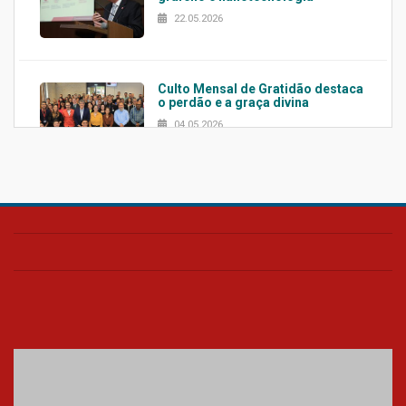
22.05.2026
Culto Mensal de Gratidão destaca
o perdão e a graça divina
04.05.2026
Confira como foi o culto mensal
de março
26.03.2026
Cerimônia do Jaleco marca
entrada de novos alunos de
Medicina em Alphaville
09.03.2026