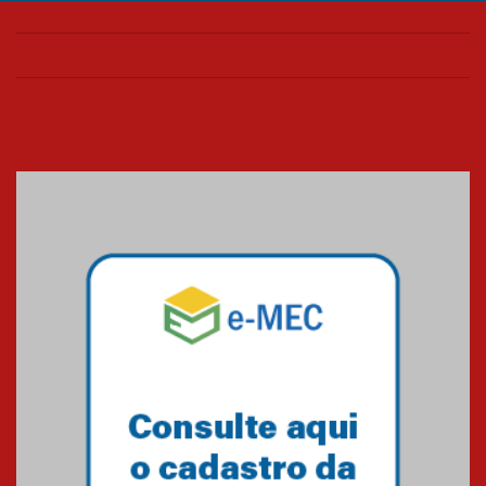
Confira como foi o culto mensal
de março
26.03.2026
Cerimônia do Jaleco marca
entrada de novos alunos de
Medicina em Alphaville
09.03.2026
Mackenzie mobiliza campanha
solidária para apoiar famílias em
Minas Gerais
05.03.2026
Primeiro culto do ano ressalta o
agradecimento
27.02.2026