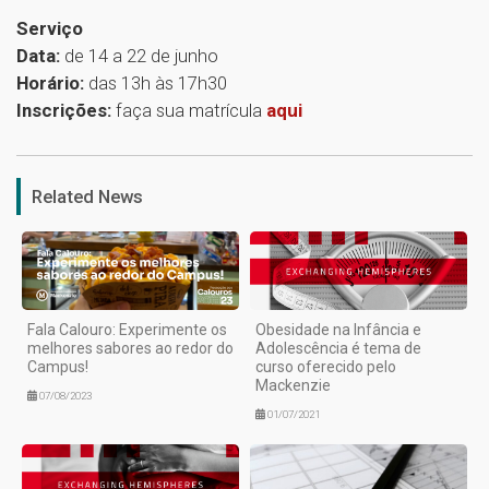
Serviço
Data:
de 14 a 22 de junho
Horário:
das 13h às 17h30
Inscrições:
faça sua matrícula
aqui
1
Related News
Fala Calouro: Experimente os
Obesidade na Infância e
melhores sabores ao redor do
Adolescência é tema de
Campus!
curso oferecido pelo
Mackenzie
07/08/2023
01/07/2021