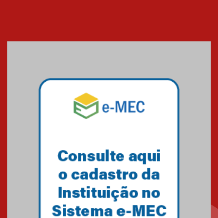
Cerimônia do Jaleco marca
entrada de novos alunos de
Medicina em Alphaville
09.03.2026
Mackenzie mobiliza campanha
solidária para apoiar famílias em
Minas Gerais
05.03.2026
Primeiro culto do ano ressalta o
agradecimento
27.02.2026