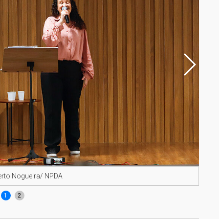
erto Nogueira/ NPDA
Chan
1
2