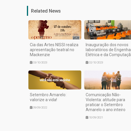
Related News
Cia das Artes NISSI realiza
Inauguração dos novos
apresentação teatral no
laboratórios de Engenha
Mackenzie
Elétrica e da Computaç
03/10/2023
02/10/2023
Setembro Amarelo:
Comunicação Não-
valorize a vida!
Violenta: atitude para
praticar o Setembro
09/09/2022
Amarelo o ano inteiro
10/09/2021