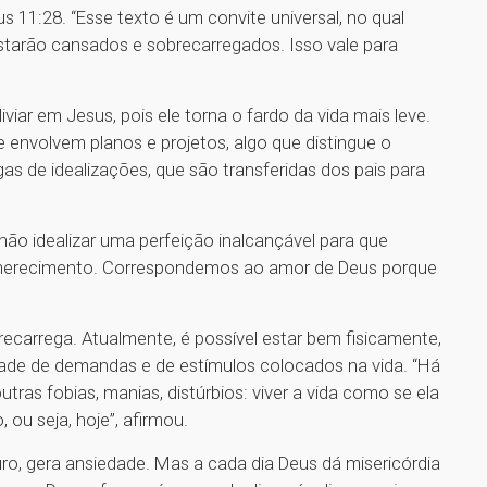
 11:28. “Esse texto é um convite universal, no qual
arão cansados e sobrecarregados. Isso vale para
viar em Jesus, pois ele torna o fardo da vida mais leve.
 envolvem planos e projetos, algo que distingue o
de idealizações, que são transferidas dos pais para
ão idealizar uma perfeição inalcançável para que
 merecimento. Correspondemos ao amor de Deus porque
obrecarrega. Atualmente, é possível estar bem fisicamente,
ade de demandas e de estímulos colocados na vida. “Há
ras fobias, manias, distúrbios: viver a vida como se ela
 ou seja, hoje”, afirmou.
ro, gera ansiedade. Mas a cada dia Deus dá misericórdia