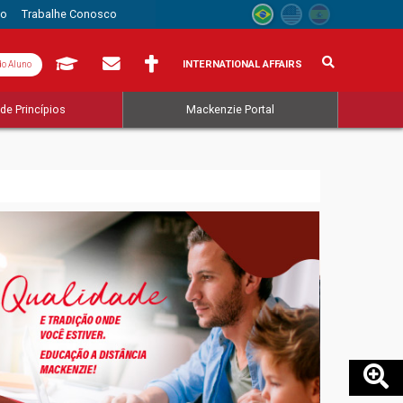
to
Trabalhe Conosco
INTERNATIONAL AFFAIRS
do Aluno
de Princípios
Mackenzie Portal