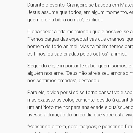
Durante o evento, Grangeiro se baseou em Mateus
Jesus assume que todos, em algum momento, est
quem crê na bíblia ou não”, explicou.
O chanceler ainda mencionou que é possível se ali
“Temos cargas das expectativas que criamos, que
homem de todo animal. Mas também temos cargas 
os filhos, ou são criadas pelos outros”, afirmou.
Segundo ele, é importante saber quem somos, e n
alguém nos ame. “Deus não atrela seu amor ao
nos sentimos amados”, destacou.
Para ele, a vida por si só se torna cansativa e s
mas exausto psicologicamente, devido à quantid
um antídoto melhor para ansiedade e quaisquer out
tivesse a duração do único dia que você está vivo,
“Pensar no ontem, gera magoas; e pensar no futu