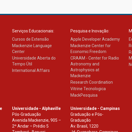
Serviços Educacionais:
Pesquisa e Inovação:
M
Cursos de Extensão
Apple Developer Academy
E
Mackenzie Language
Mackenzie Center for
R
Center
Economic Freedom
R
Universidade Aberta do
CRAAM - Center for Radio
M
Tempo Útil
Astronomy and
N
Astrophysics at
International Affairs
Mackenzie
Research Coordination
Vitrine Tecnologica
MackPesquisa
le
Universidade - Alphaville
Universidade - Campinas
Pós-Graduação
Graduação e Pós-
Avenida Mackenzie, 905 –
Graduação
2º Andar – Prédio 5
Av. Brasil, 1220