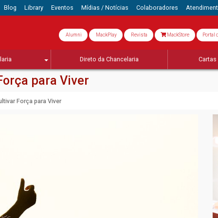
Blog
Library
Eventos
Mídias / Notícias
Colaboradores
Atendimen
Alumni
MackPlay
Revista
MackStore
Portal 
aria
Direto da Chancelaria
Cartas 
Força para Viver
tivar Força para Viver