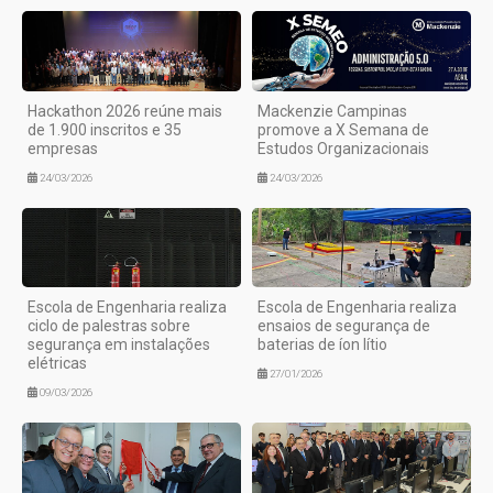
Hackathon 2026 reúne mais
Mackenzie Campinas
de 1.900 inscritos e 35
promove a X Semana de
empresas
Estudos Organizacionais
24/03/2026
24/03/2026
Escola de Engenharia realiza
Escola de Engenharia realiza
ciclo de palestras sobre
ensaios de segurança de
segurança em instalações
baterias de íon lítio
elétricas
27/01/2026
09/03/2026