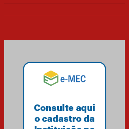
26.03.2026
Cerimônia do Jaleco marca
entrada de novos alunos de
Medicina em Alphaville
09.03.2026
Mackenzie mobiliza campanha
solidária para apoiar famílias em
Minas Gerais
05.03.2026
Primeiro culto do ano ressalta o
agradecimento
27.02.2026