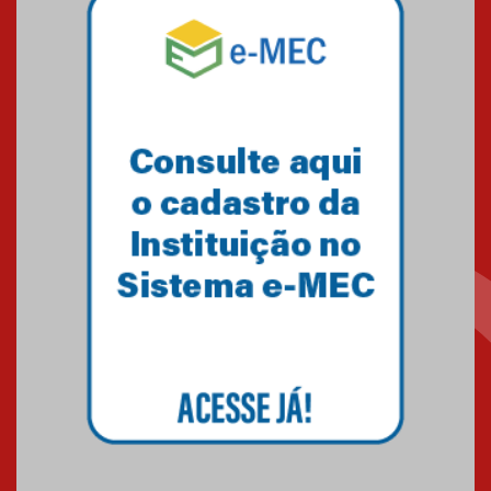
Mackenzie mobiliza campanha
solidária para apoiar famílias em
Minas Gerais
05.03.2026
Primeiro culto do ano ressalta o
agradecimento
27.02.2026
Mackenzie recepciona calouros
do primeiro semestre de 2026
06.02.2026