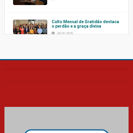
Culto Mensal de Gratidão destaca
o perdão e a graça divina
04.05.2026
Confira como foi o culto mensal
de março
26.03.2026
Cerimônia do Jaleco marca
entrada de novos alunos de
Medicina em Alphaville
09.03.2026