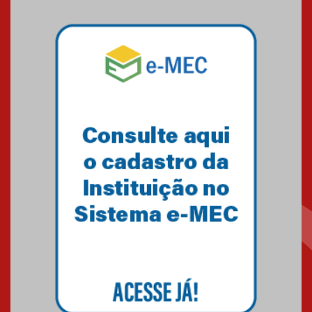
Mackenzie mobiliza campanha
solidária para apoiar famílias em
Minas Gerais
05.03.2026
Primeiro culto do ano ressalta o
agradecimento
27.02.2026
Mackenzie recepciona calouros
do primeiro semestre de 2026
06.02.2026