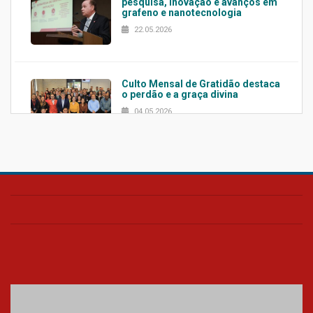
pesquisa, inovação e avanços em
grafeno e nanotecnologia
22.05.2026
Culto Mensal de Gratidão destaca
o perdão e a graça divina
04.05.2026
Confira como foi o culto mensal
de março
26.03.2026
Cerimônia do Jaleco marca
entrada de novos alunos de
Medicina em Alphaville
09.03.2026