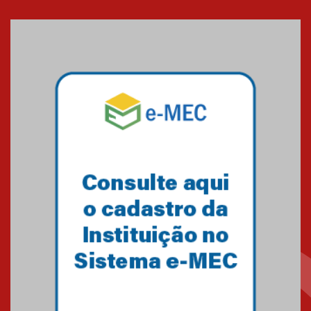
Cerimônia do Jaleco marca
entrada de novos alunos de
Medicina em Alphaville
09.03.2026
Mackenzie mobiliza campanha
solidária para apoiar famílias em
Minas Gerais
05.03.2026
Primeiro culto do ano ressalta o
agradecimento
27.02.2026
Mackenzie recepciona calouros
do primeiro semestre de 2026
06.02.2026