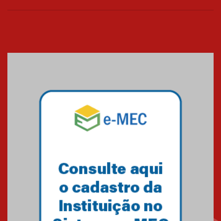
Cerimônia do Jaleco marca
entrada de novos alunos de
Medicina em Alphaville
09.03.2026
Mackenzie mobiliza campanha
solidária para apoiar famílias em
Minas Gerais
05.03.2026
Primeiro culto do ano ressalta o
agradecimento
27.02.2026