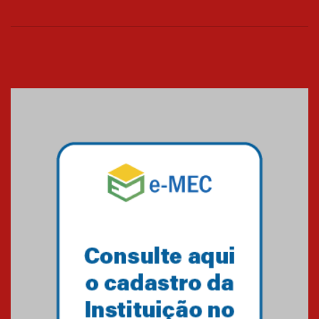
26.03.2026
Cerimônia do Jaleco marca
entrada de novos alunos de
Medicina em Alphaville
09.03.2026
Mackenzie mobiliza campanha
solidária para apoiar famílias em
Minas Gerais
05.03.2026
Primeiro culto do ano ressalta o
agradecimento
27.02.2026