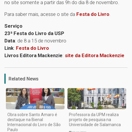
no site somente a partir das 9h do dia 8 de novembro.
Para saber mais, acesse o site da
Festa do Livro
.
Serviço
23ª Festa do Livro da USP
Data
: de 8 a 15 de novembro
Link
:
Festa do Livro
Livros Editora Mackenzie
:
site da Editora Mackenzie
1
Related News
Obra sobre Santo Amaro é
Professora da UPM realiza
destaque na Bienal
projeto de pesquisa na
Internacional do Livro de São
Universidade de Salamanca
Paulo