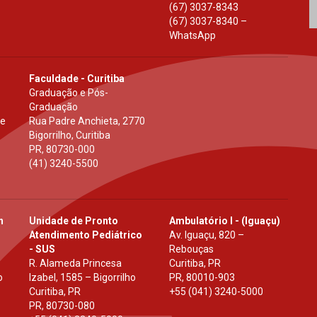
(67) 3037-8343
(67) 3037-8340 –
WhatsApp
Faculdade - Curitiba
Graduação e Pós-
Graduação
 e
Rua Padre Anchieta, 2770
Bigorrilho, Curitiba
PR
,
80730-000
(41) 3240-5500
h
Unidade de Pronto
Ambulatório I - (Iguaçu)
Atendimento Pediátrico
Av. Iguaçu, 820 –
- SUS
Rebouças
R. Alameda Princesa
Curitiba, PR
o
Izabel, 1585 – Bigorrilho
PR
,
80010-903
Curitiba, PR
+55 (041) 3240-5000
PR
,
80730-080