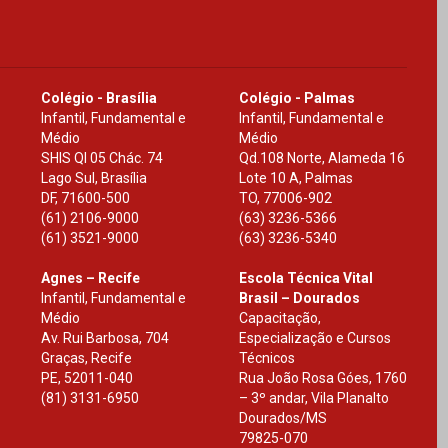
Colégio - Brasília
Colégio - Palmas
Infantil, Fundamental e
Infantil, Fundamental e
Médio
Médio
SHIS Ql 05 Chác. 74
Qd.108 Norte, Alameda 16
Lago Sul, Brasília
Lote 10 A, Palmas
DF
,
71600-500
TO
,
77006-902
(61) 2106-9000
(63) 3236-5366
(61) 3521-9000
(63) 3236-5340
Agnes – Recife
Escola Técnica Vital
Infantil, Fundamental e
Brasil – Dourados
Médio
Capacitação,
Av. Rui Barbosa, 704
Especialização e Cursos
Graças, Recife
Técnicos
PE
,
52011-040
Rua João Rosa Góes, 1760
(81) 3131-6950
– 3º andar, Vila Planalto
Dourados
/
MS
79825-070