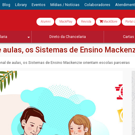
Blog
Library
Eventos
Mídias / Notícias
Colaboradores
Atendimen
Alumni
MackPlay
Revista
MackStore
Portal 
aria
Direto da Chancelaria
Cartas 
 aulas, os Sistemas de Ensino Mackenz
nal de aulas, os Sistemas de Ensino Mackenzie orientam escolas parceiras