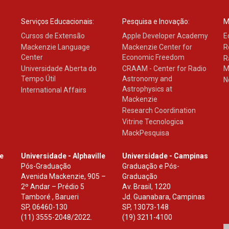
Serviços Educacionais:
Pesquisa e Inovação:
M
Cursos de Extensão
Apple Developer Academy
E
Mackenzie Language
Mackenzie Center for
R
Center
Economic Freedom
R
Universidade Aberta do
CRAAM - Center for Radio
M
Tempo Útil
Astronomy and
N
Astrophysics at
International Affairs
Mackenzie
Research Coordination
Vitrine Tecnologica
MackPesquisa
le
Universidade - Alphaville
Universidade - Campinas
Pós-Graduação
Graduação e Pós-
Avenida Mackenzie, 905 –
Graduação
2º Andar – Prédio 5
Av. Brasil, 1220
Tamboré , Barueri
Jd. Guanabara, Campinas
SP
,
06460-130
SP
,
13073-148
(11) 3555-2048/2022.
(19) 3211-4100