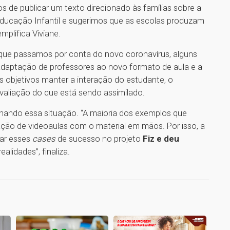
 de publicar um texto direcionado às famílias sobre a
a Educação Infantil e sugerimos que as escolas produzam
emplifica Viviane.
e passamos por conta do novo coronavírus, alguns
 adaptação de professores ao novo formato de aula e a
s objetivos manter a interação do estudante, o
valiação do que está sendo assimilado.
rnando essa situação. “A maioria dos exemplos que
ão de videoaulas com o material em mãos. Por isso, a
car esses
cases
de sucesso no projeto
Fiz e deu
alidades”, finaliza.
1