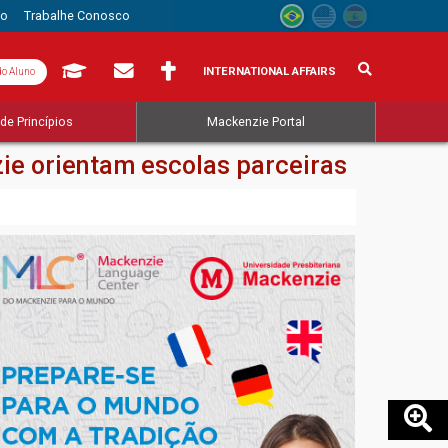
to
Trabalhe Conosco
INTERNATIONAL AFFAIRS
do Aluno
de Princípios
Mackenzie Portal
ie orientam escolas parceiras