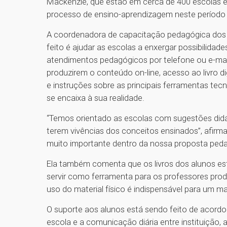
Mackenzie, que estão em cerca de 400 escolas em 
processo de ensino-aprendizagem neste período
A coordenadora de capacitação pedagógica dos S
feito é ajudar as escolas a enxergar possibilidad
atendimentos pedagógicos por telefone ou e-mail
produzirem o conteúdo on-line, acesso ao livro d
e instruções sobre as principais ferramentas tec
se encaixa à sua realidade.
“Temos orientado as escolas com sugestões didát
terem vivências dos conceitos ensinados”, afirma
muito importante dentro da nossa proposta pedag
Ela também comenta que os livros dos alunos est
servir como ferramenta para os professores pro
uso do material físico é indispensável para um m
O suporte aos alunos está sendo feito de acord
escola e a comunicação diária entre instituição,