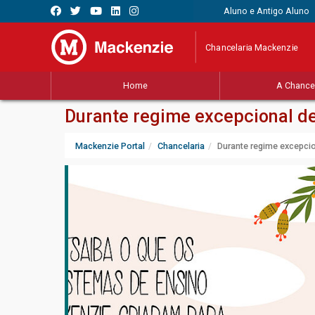
Aluno e Antigo Aluno
Chancelaria Mackenzie
Home
A Chancel
Durante regime excepcional de
Mackenzie Portal
Chancelaria
Durante regime excepcio