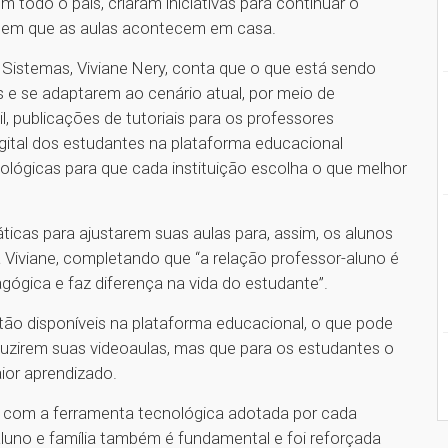
todo o país, criaram iniciativas para continuar o
 em que as aulas acontecem em casa.
istemas, Viviane Nery, conta que o que está sendo
es e se adaptarem ao cenário atual, por meio de
, publicações de tutoriais para os professores
igital dos estudantes na plataforma educacional
nológicas para que cada instituição escolha o que melhor
icas para ajustarem suas aulas para, assim, os alunos
 Viviane, completando que “a relação professor-aluno é
ógica e faz diferença na vida do estudante”.
ão disponíveis na plataforma educacional, o que pode
duzirem suas videoaulas, mas que para os estudantes o
aior aprendizado.
o com a ferramenta tecnológica adotada por cada
 aluno e família também é fundamental e foi reforçada