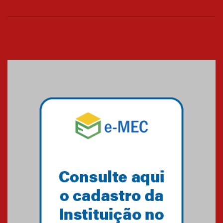
26.03.2026
Cerimônia do Jaleco marca
entrada de novos alunos de
Medicina em Alphaville
09.03.2026
Mackenzie mobiliza campanha
solidária para apoiar famílias em
Minas Gerais
05.03.2026
Primeiro culto do ano ressalta o
agradecimento
27.02.2026