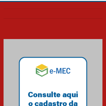
Confira como foi o culto mensal
de março
26.03.2026
Cerimônia do Jaleco marca
entrada de novos alunos de
Medicina em Alphaville
09.03.2026
Mackenzie mobiliza campanha
solidária para apoiar famílias em
Minas Gerais
05.03.2026
Primeiro culto do ano ressalta o
agradecimento
27.02.2026