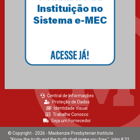
Mackenzie recepciona calouros
do primeiro semestre de 2026
06.02.2026
Central de Informações
Proteção de Dados
Identidade Visual
Trabalhe Conosco
Seja um Fornecedor
© Copyright - 2026 - Mackenzie Presbyterian Institute
"Know the truth and the truth shall make you free." John 8:32