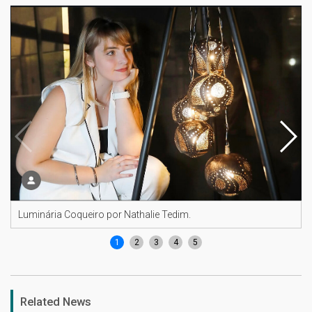
Luminária Coqueiro por Nathalie Tedim.
1
2
3
4
5
Related News