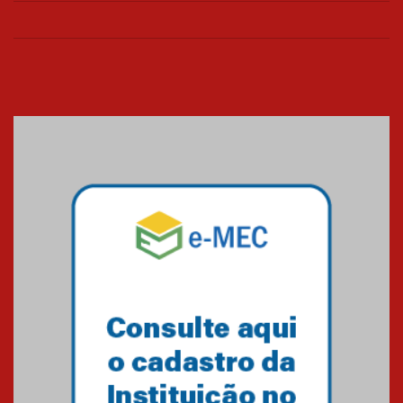
26.03.2026
Cerimônia do Jaleco marca
entrada de novos alunos de
Medicina em Alphaville
09.03.2026
Mackenzie mobiliza campanha
solidária para apoiar famílias em
Minas Gerais
05.03.2026
Primeiro culto do ano ressalta o
agradecimento
27.02.2026