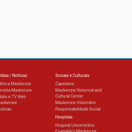
27.02.2026
Mackenzie recepciona
calouros do primeiro
semestre de 2026
06.02.2026
ídias / Notícias:
Sociais e Culturais:
ditora Mackenzie
Capelania
evista Mackenzie
Mackenzie Historical and
Cultural Center
ádio e TV Web
ackenzie
Mackenzie Voluntário
otícias
Responsabilidade Social
Hospitais:
Hospital Universitário
Evangélico Mackenzie