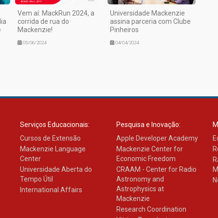
Vem aí: MackRun 2024, a
Universidade Mackenzie
ia
corrida de rua do
assina parceria com Clube
e
Mackenzie!
Pinheiros
05/06/2024
04/04/2024
Serviços Educacionais:
Pesquisa e Inovação:
M
Cursos de Extensão
Apple Developer Academy
E
Mackenzie Language
Mackenzie Center for
R
Center
Economic Freedom
R
Universidade Aberta do
CRAAM - Center for Radio
M
Tempo Útil
Astronomy and
N
Astrophysics at
International Affairs
Mackenzie
Research Coordination