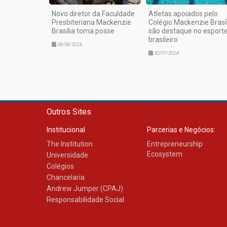
Novo diretor da Faculdade
Atletas apoiados pelo
Presbiteriana Mackenzie
Colégio Mackenzie Brasíl
Brasília toma posse
são destaque no esport
brasileiro
28/08/2024
30/07/2024
Outros Sites
Institucional
Parcerias e Negócios:
The Institution
Entrepreneurship
Ecosystem
Universidade
Colégios
Chancelaria
Andrew Jumper (CPAJ)
Responsabilidade Social