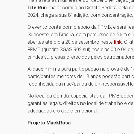
Life Run
, maior corrida no Distrito Federal pel
2024, chega a sua 8° edição, com concentração, a
O evento conta com o apoio da FPMB, e será re
Sudoeste, em Brasília, com percursos de 5 km e 
abertas até o dia 20 de setembro neste
link
. O k
FPMB (quadra SGAS 902 sul) nos dias 03 e 04 de o
brindes surpresas oferecidos pelos patrocinadore
A idade mínima para participação na prova é de 1
participantes menores de 18 anos poderão partic
reconhecida da mãe/pai ou de um responsável le
No local da Corrida, especialistas da FPMB poder
garantias legais, direitos no local de trabalho 
adequados e o apoio emocional.
Projeto MackRosa