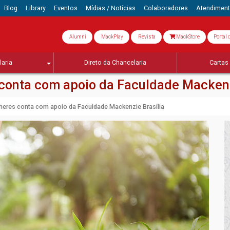
Blog
Library
Eventos
Mídias / Notícias
Colaboradores
Atendimen
Alumni
MackPlay
Revista
MackStore
Portal 
aria
Direto da Chancelaria
Cartas 
conta com apoio da Faculdade Mackenz
heres conta com apoio da Faculdade Mackenzie Brasília