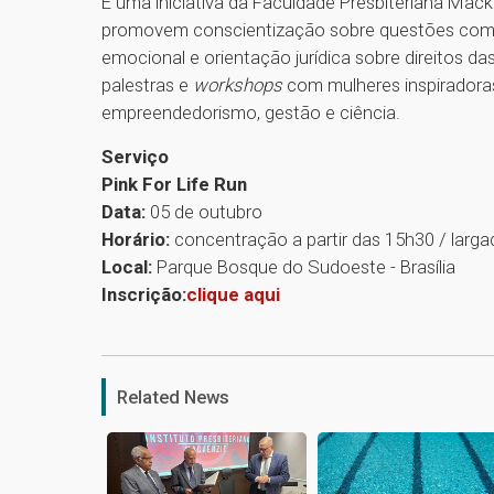
É uma iniciativa da Faculdade Presbiteriana Mac
promovem conscientização sobre questões como
emocional e orientação jurídica sobre direitos 
palestras e
workshops
com mulheres inspiradoras
empreendedorismo, gestão e ciência.
Serviço
Pink For Life Run
Data:
05 de outubro
Horário:
concentração a partir das 15h30 / larg
Local:
Parque Bosque do Sudoeste - Brasília
Inscrição:
clique aqui
Related News