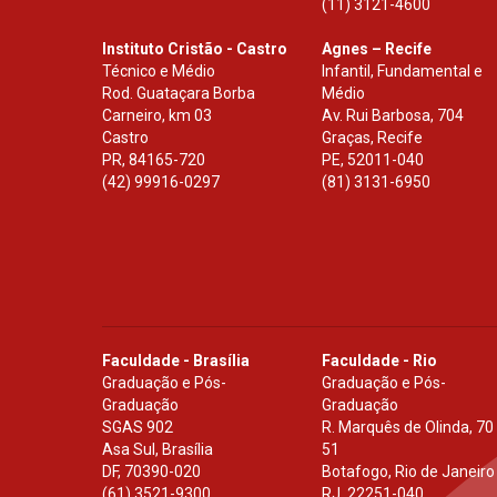
(11) 3121-4600
Instituto Cristão - Castro
Agnes – Recife
Técnico e Médio
Infantil, Fundamental e
Rod. Guataçara Borba
Médio
Carneiro, km 03
Av. Rui Barbosa, 704
Castro
Graças, Recife
PR
,
84165-720
PE
,
52011-040
(42) 99916-0297
(81) 3131-6950
Faculdade - Brasília
Faculdade - Rio
Graduação e Pós-
Graduação e Pós-
Graduação
Graduação
SGAS 902
R. Marquês de Olinda, 70
Asa Sul, Brasília
51
DF
,
70390-020
Botafogo, Rio de Janeiro
(61) 3521-9300
RJ
,
22251-040