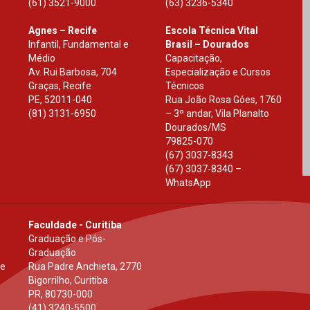
(61) 3521-9000
(63) 3236-5340
Agnes – Recife
Escola Técnica Vital
Infantil, Fundamental e
Brasil – Dourados
Médio
Capacitação,
Av. Rui Barbosa, 704
Especialização e Cursos
Graças, Recife
Técnicos
PE
,
52011-040
Rua João Rosa Góes, 1760
(81) 3131-6950
– 3º andar, Vila Planalto
Dourados
/
MS
79825-070
(67) 3037-8343
(67) 3037-8340 –
WhatsApp
Faculdade - Curitiba
Graduação e Pós-
Graduação
 e
Rua Padre Anchieta, 2770
Bigorrilho, Curitiba
PR
,
80730-000
(41) 3240-5500