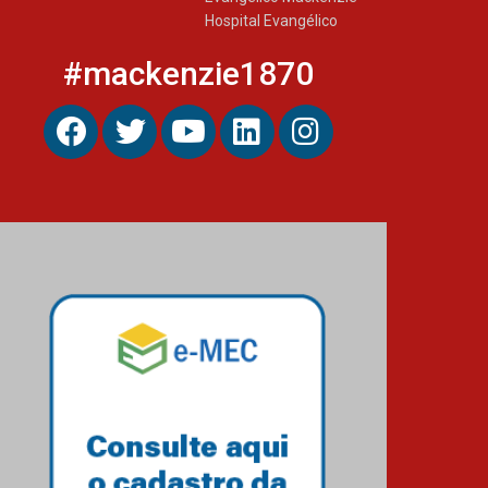
Hospital Evangélico
#mackenzie1870