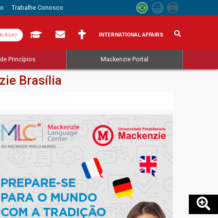
to
Trabalhe Conosco
INTERNATIONAL AFFAIRS
do Aluno
de Princípios
Mackenzie Portal
ie Brasília