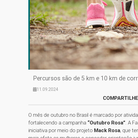
Percursos são de 5 km e 10 km de cor
11.09.2024
COMPARTILHE
O mês de outubro no Brasil é marcado por ativi
fortalecendo a campanha
“Outubro Rosa”
. A F
iniciativa por meio do projeto
Mack Rosa
, que t
mais afeta as mulheres e conceder orientação jurí