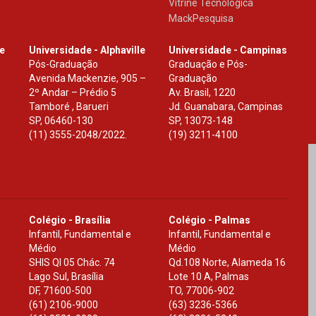
Vitrine Tecnologica
MackPesquisa
le
Universidade - Alphaville
Universidade - Campinas
Pós-Graduação
Graduação e Pós-
Avenida Mackenzie, 905 –
Graduação
2º Andar – Prédio 5
Av. Brasil, 1220
Tamboré , Barueri
Jd. Guanabara, Campinas
SP
,
06460-130
SP
,
13073-148
(11) 3555-2048/2022.
(19) 3211-4100
Colégio - Brasília
Colégio - Palmas
Infantil, Fundamental e
Infantil, Fundamental e
Médio
Médio
SHIS Ql 05 Chác. 74
Qd.108 Norte, Alameda 16
Lago Sul, Brasília
Lote 10 A, Palmas
DF
,
71600-500
TO
,
77006-902
(61) 2106-9000
(63) 3236-5366