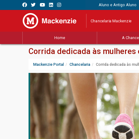
Aluno e Antigo Aluno
Chancelaria Mackenzie
Home
A Chancel
Corrida dedicada às mulheres 
Mackenzie Portal
Chancelaria
Corrida dedicada às mul