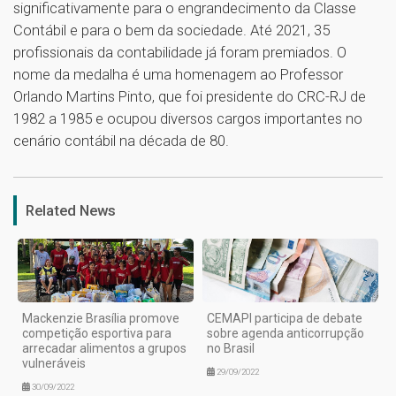
significativamente para o engrandecimento da Classe
Contábil e para o bem da sociedade. Até 2021, 35
profissionais da contabilidade já foram premiados. O
nome da medalha é uma homenagem ao Professor
Orlando Martins Pinto, que foi presidente do CRC-RJ de
1982 a 1985 e ocupou diversos cargos importantes no
cenário contábil na década de 80.
1
Related News
Mackenzie Brasília promove
CEMAPI participa de debate
competição esportiva para
sobre agenda anticorrupção
arrecadar alimentos a grupos
no Brasil
vulneráveis
29/09/2022
30/09/2022