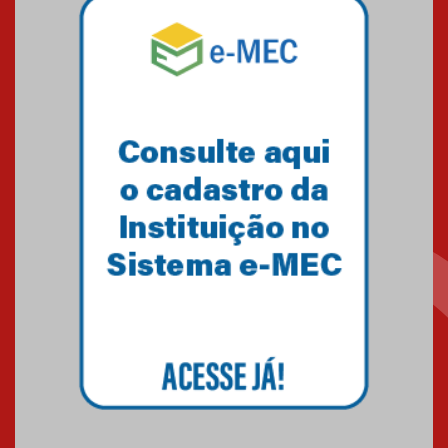
Mackenzie mobiliza campanha
solidária para apoiar famílias em
Minas Gerais
05.03.2026
Primeiro culto do ano ressalta o
agradecimento
27.02.2026
Mackenzie recepciona calouros
do primeiro semestre de 2026
06.02.2026