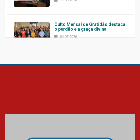
22.05.2026
Culto Mensal de Gratidão destaca
o perdão e a graça divina
04.05.2026
Confira como foi o culto mensal
de março
26.03.2026
Cerimônia do Jaleco marca
entrada de novos alunos de
Medicina em Alphaville
09.03.2026