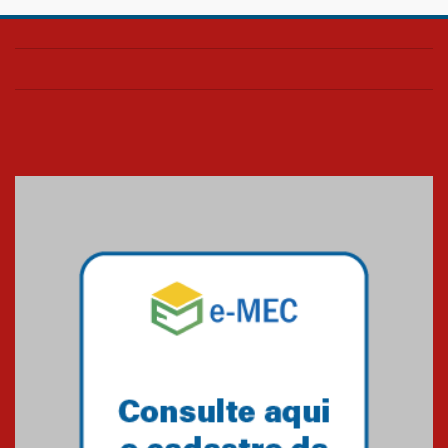
Confira como foi o culto mensal
de março
26.03.2026
Cerimônia do Jaleco marca
entrada de novos alunos de
Medicina em Alphaville
09.03.2026
Mackenzie mobiliza campanha
solidária para apoiar famílias em
Minas Gerais
05.03.2026
Primeiro culto do ano ressalta o
agradecimento