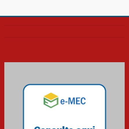
Confira como foi o culto mensal
de março
26.03.2026
Cerimônia do Jaleco marca
entrada de novos alunos de
Medicina em Alphaville
09.03.2026
Mackenzie mobiliza campanha
solidária para apoiar famílias em
Minas Gerais
05.03.2026