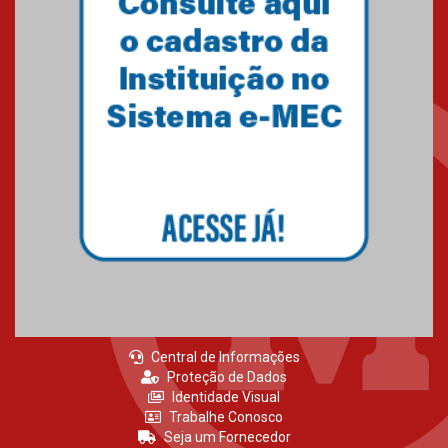
Primeiro culto do ano ressalta o
agradecimento
27.02.2026
Mackenzie recepciona calouros
do primeiro semestre de 2026
06.02.2026
Central de Informações
Proteção de Dados
Identidade Visual
Trabalhe Conosco
Seja um Fornecedor